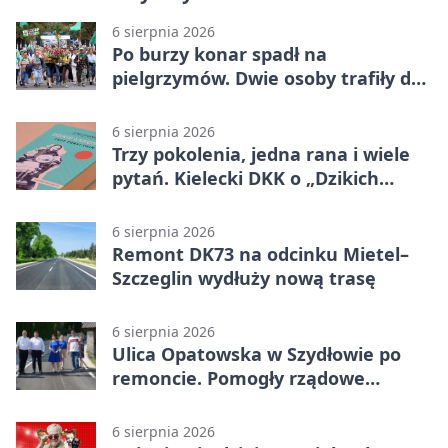
6 sierpnia 2026
Po burzy konar spadł na
pielgrzymów. Dwie osoby trafiły do
szpitala
6 sierpnia 2026
Trzy pokolenia, jedna rana i wiele
pytań. Kielecki DKK o „Dzikich
łabędziach”
6 sierpnia 2026
Remont DK73 na odcinku Mietel–
Szczeglin wydłuży nową trasę
6 sierpnia 2026
Ulica Opatowska w Szydłowie po
remoncie. Pomogły rządowe
pieniądze
6 sierpnia 2026