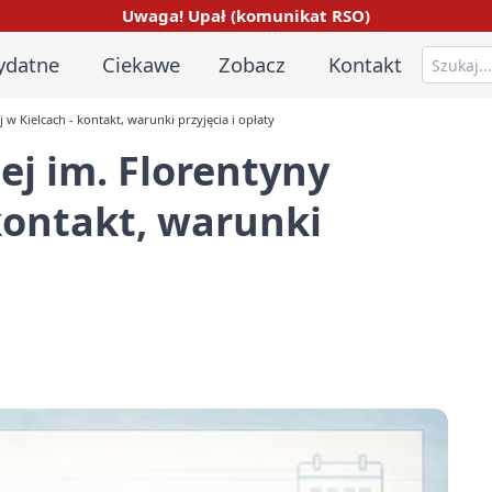
Uwaga! Upał (komunikat RSO)
ydatne
Ciekawe
Zobacz
Kontakt
w Kielcach - kontakt, warunki przyjęcia i opłaty
j im. Florentyny
 kontakt, warunki