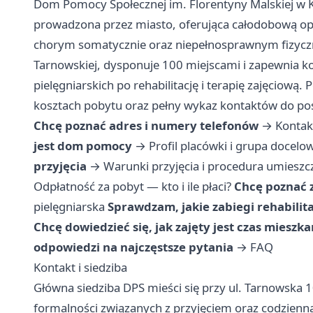
Dom Pomocy Społecznej im. Florentyny Malskiej w K
prowadzona przez miasto, oferująca całodobową o
chorym somatycznie oraz niepełnosprawnym fizyczni
Tarnowskiej, dysponuje 100 miejscami i zapewnia 
pielęgniarskich po rehabilitację i terapię zajęciową.
kosztach pobytu oraz pełny wykaz kontaktów do po
Chcę poznać adres i numery telefonów
→
Kontakt
jest dom pomocy
→
Profil placówki i grupa docelo
przyjęcia
→
Warunki przyjęcia i procedura umieszc
Odpłatność za pobyt — kto i ile płaci?
Chcę poznać 
pielęgniarska
Sprawdzam, jakie zabiegi rehabilit
Chcę dowiedzieć się, jak zajęty jest czas mieszk
odpowiedzi na najczęstsze pytania
→
FAQ
Kontakt i siedziba
Główna siedziba DPS mieści się przy ul. Tarnowska 1
formalności związanych z przyjęciem oraz codzienna