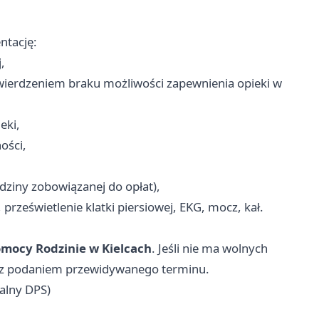
ntację:
,
wierdzeniem braku możliwości zapewnienia opieki w
eki,
ości,
dziny zobowiązanej do opłat),
ześwietlenie klatki piersiowej, EKG, mocz, kał.
omocy Rodzinie w Kielcach
. Jeśli nie ma wolnych
ch z podaniem przewidywanego terminu.
alny DPS)