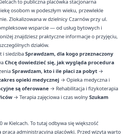
ielcach to publiczna placówka stacjonarna
piekę osobom w podeszłym wieku, przewlekle
e. Zlokalizowana w dzielnicy Czarnów przy ul.
kompleksowe wsparcie — od usług bytowych i
 Poniżej znajdziesz praktyczne informacje o przyjęciu,
szczególnych działów.
 i siedziba
Sprawdzam, dla kogo przeznaczony
wa
Chcę dowiedzieć się, jak wygląda procedura
zenia
Sprawdzam, kto i ile płaci za pobyt
→
zakres opieki medycznej
→
Opieka medyczna i
acyjne są oferowane
→
Rehabilitacja i fizykoterapia
ańców
→
Terapia zajęciowa i czas wolny
Szukam
0 w Kielcach. To tutaj odbywa się większość
 praca administracyjna placówki. Przed wizytą warto