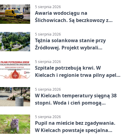
5 sierpnia 2026
Awaria wodociągu na
Ślichowicach. Są beczkowozy z
wodą
5 sierpnia 2026
Tężnia solankowa stanie przy
Źródłowej. Projekt wybrali
mieszkańcy Kielc
5 sierpnia 2026
Szpitale potrzebują krwi. W
Kielcach i regionie trwa pilny apel
do dawców
5 sierpnia 2026
W Kielcach temperatury sięgną 38
stopni. Woda i cień pomogą
przetrwać upał
5 sierpnia 2026
Pupil na mieście bez zgadywania.
W Kielcach powstaje specjalna