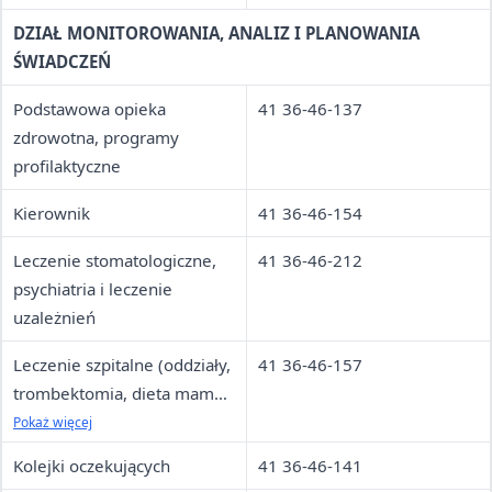
DZIAŁ MONITOROWANIA, ANALIZ I PLANOWANIA
ŚWIADCZEŃ
Podstawowa opieka
41 36-46-137
zdrowotna, programy
profilaktyczne
Kierownik
41 36-46-154
Leczenie stomatologiczne,
41 36-46-212
psychiatria i leczenie
uzależnień
Leczenie szpitalne (oddziały,
41 36-46-157
trombektomia, dieta mamy),
opieka paliatywno-
Pokaż więcej
hospicyjna, świadczenia
Kolejki oczekujących
41 36-46-141
opieki długoterminowej,