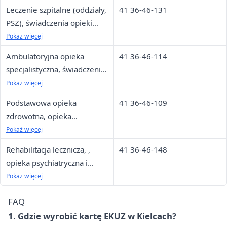
świadczenia odrębnie
Leczenie szpitalne (oddziały,
41 36-46-131
kontraktowane
PSZ), świadczenia opieki
długoterminowej, leczenie
Pokaż więcej
stomatologiczne
Ambulatoryjna opieka
41 36-46-114
specjalistyczna, świadczenia
odrębnie kontraktowane,
Pokaż więcej
leczenie stomatologiczne
Podstawowa opieka
41 36-46-109
zdrowotna, opieka
paliatywno-hospicyjna,
Pokaż więcej
programy pilotażowe,
Rehabilitacja lecznicza, ,
41 36-46-148
profilaktyczne programy
opieka psychiatryczna i
zdrowotne
leczenie uzależnień
Pokaż więcej
FAQ
1. Gdzie wyrobić kartę EKUZ w Kielcach?