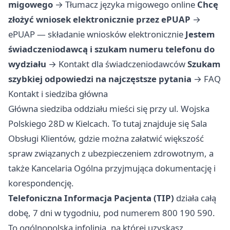
migowego
→
Tłumacz języka migowego online
Chcę
złożyć wniosek elektronicznie przez ePUAP
→
ePUAP — składanie wniosków elektronicznie
Jestem
świadczeniodawcą i szukam numeru telefonu do
wydziału
→
Kontakt dla świadczeniodawców
Szukam
szybkiej odpowiedzi na najczęstsze pytania
→
FAQ
Kontakt i siedziba główna
Główna siedziba oddziału mieści się przy ul. Wojska
Polskiego 28D w Kielcach. To tutaj znajduje się Sala
Obsługi Klientów, gdzie można załatwić większość
spraw związanych z ubezpieczeniem zdrowotnym, a
także Kancelaria Ogólna przyjmująca dokumentację i
korespondencję.
Telefoniczna Informacja Pacjenta (TIP)
działa całą
dobę, 7 dni w tygodniu, pod numerem 800 190 590.
To ogólnopolska infolinia, na której uzyskasz