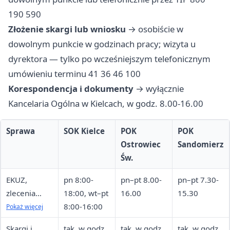
190 590
Złożenie skargi lub wniosku
→ osobiście w
dowolnym punkcie w godzinach pracy; wizyta u
dyrektora — tylko po wcześniejszym telefonicznym
umówieniu terminu 41 36 46 100
Korespondencja i dokumenty
→ wyłącznie
Kancelaria Ogólna w Kielcach, w godz. 8.00-16.00
Sprawa
SOK Kielce
POK
POK
Ostrowiec
Sandomierz
Św.
EKUZ,
pn 8:00-
pn–pt 8.00-
pn–pt 7.30-
zlecenia
18:00, wt–pt
16.00
15.30
medyczne,
8:00-16:00
Pokaż więcej
leczenie
Skargi i
tak, w godz.
tak, w godz.
tak, w godz.