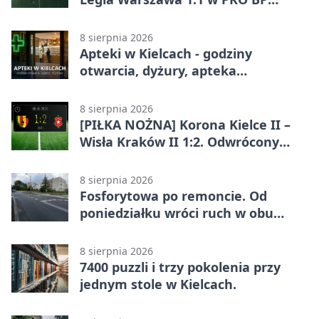
Ekstraklasie. Gospodarze
zatrzymali lidera
8 sierpnia 2026
Apteki w Kielcach - godziny
otwarcia, dyżury, apteka
całodobowa
8 sierpnia 2026
[PIŁKA NOŻNA] Korona Kielce II –
Wisła Kraków II 1:2. Odwrócony
wynik w Betclic 3. Liga Grupa 4
(Grupa IV)
8 sierpnia 2026
Fosforytowa po remoncie. Od
poniedziałku wróci ruch w obu
kierunkach
8 sierpnia 2026
7400 puzzli i trzy pokolenia przy
jednym stole w Kielcach.