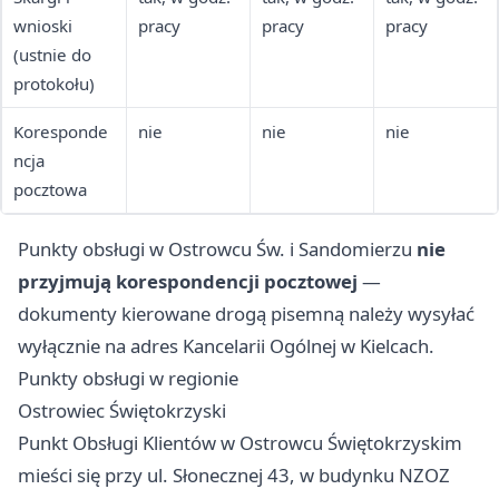
uzdrowisko
wnioski
pracy
pracy
pracy
we, Profil
(ustnie do
Zaufany,
protokołu)
status
ubezpieczen
Koresponde
nie
nie
nie
ia
ncja
pocztowa
Punkty obsługi w Ostrowcu Św. i Sandomierzu
nie
przyjmują korespondencji pocztowej
—
dokumenty kierowane drogą pisemną należy wysyłać
wyłącznie na adres Kancelarii Ogólnej w Kielcach.
Punkty obsługi w regionie
Ostrowiec Świętokrzyski
Punkt Obsługi Klientów w Ostrowcu Świętokrzyskim
mieści się przy ul. Słonecznej 43, w budynku NZOZ