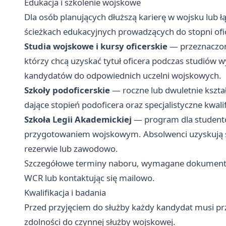
Edukacja i szkolenie wojskowe
Dla osób planujących dłuższą karierę w wojsku lub ł
ścieżkach edukacyjnych prowadzących do stopni ofic
Studia wojskowe i kursy oficerskie
— przeznaczone
którzy chcą uzyskać tytuł oficera podczas studiów 
kandydatów do odpowiednich uczelni wojskowych.
Szkoły podoficerskie
— roczne lub dwuletnie kszta
dające stopień podoficera oraz specjalistyczne kwal
Szkoła Legii Akademickiej
— program dla studentów
przygotowaniem wojskowym. Absolwenci uzyskują 
rezerwie lub zawodowo.
Szczegółowe terminy naboru, wymagane dokumenty i
WCR lub kontaktując się mailowo.
Kwalifikacja i badania
Przed przyjęciem do służby każdy kandydat musi prz
zdolności do czynnej służby wojskowej.