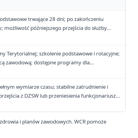
odstawowe trwające 28 dni; po zakończeniu
wy; możliwość późniejszego przejścia do służby
y Terytorialnej; szkolenie podstawowe i rotacyjne;
racą zawodową; dostępne programy dla
ełnym wymiarze czasu; stabilne zatrudnienie i
rzejścia z DZSW lub przeniesienia funkcjonariuszy
nu zdrowia i planów zawodowych. WCR pomoże