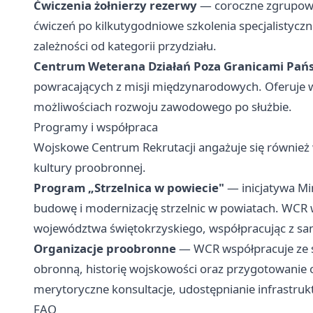
Ćwiczenia żołnierzy rezerwy
— coroczne zgrupowa
ćwiczeń po kilkutygodniowe szkolenia specjalistyczn
zależności od kategorii przydziału.
Centrum Weterana Działań Poza Granicami Pań
powracających z misji międzynarodowych. Oferuje ws
możliwościach rozwoju zawodowego po służbie.
Programy i współpraca
Wojskowe Centrum Rekrutacji angażuje się również w 
kultury proobronnej.
Program „Strzelnica w powiecie"
— inicjatywa Mi
budowę i modernizację strzelnic w powiatach. WCR w
województwa świętokrzyskiego, współpracując z sa
Organizacje proobronne
— WCR współpracuje ze s
obronną, historię wojskowości oraz przygotowanie 
merytoryczne konsultacje, udostępnianie infrastruk
FAQ