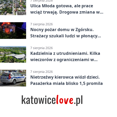
7 sierpnia 2026
Ulica Młoda gotowa, ale prace
wciąż trwają. Drogowa zmiana w
Kielcach
7 sierpnia 2026
Nocny pożar domu w Zgórsku.
Strażacy szukali ludzi w płonącym
budynku
7 sierpnia 2026
Kadzielnia z utrudnieniami. Kilka
wieczorów z ograniczeniami w
ruchu
7 sierpnia 2026
Nietrzeźwy kierowca wiózł dzieci.
Pasażerka miała blisko 1,5 promila