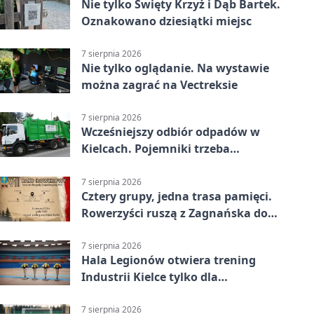
Nie tylko Święty Krzyż i Dąb Bartek.
Oznakowano dziesiątki miejsc
7 sierpnia 2026
Nie tylko oglądanie. Na wystawie
można zagrać na Vectreksie
7 sierpnia 2026
Wcześniejszy odbiór odpadów w
Kielcach. Pojemniki trzeba
wystawić wcześniej
7 sierpnia 2026
Cztery grupy, jedna trasa pamięci.
Rowerzyści ruszą z Zagnańska do
Lasocina
7 sierpnia 2026
Hala Legionów otwiera trening
Industrii Kielce tylko dla
karnetowiczów
7 sierpnia 2026