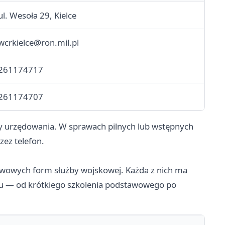
ul. Wesoła 29, Kielce
wcrkielce@ron.mil.pl
261174717
261174707
iny urzędowania. W sprawach pilnych lub wstępnych
zez telefon.
awowych form służby wojskowej. Każda z nich ma
ju — od krótkiego szkolenia podstawowego po