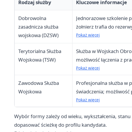
Rodzaj służby
Kluczowe informacje
Dobrowolna
Jednorazowe szkolenie p
zasadnicza służba
żołnierz trafia do rezer
wojskowa (DZSW)
zawodowej
Pokaż więcej
Terytorialna Służba
Służba w Wojskach Obron
Wojskowa (TSW)
możliwość łączenia z p
przedsiębiorców
Pokaż więcej
Zawodowa Służba
Profesjonalna służba w p
Wojskowa
świadczenia; możliwość p
innych służb
Pokaż więcej
Wybór formy zależy od wieku, wykształcenia, sta
dopasować ścieżkę do profilu kandydata.