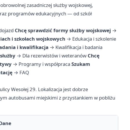
obrowolnej zasadniczej służby wojskowej,
 oraz programów edukacyjnych — od szkół
 dojazd
Chcę sprawdzić formy służby wojskowej
→
iach i szkołach wojskowych
→
Edukacja i szkolenie
adania i kwalifikacja
→
Kwalifikacja i badania
 służby
→
Dla rezerwistów i weteranów
Chcę
atywy
→
Programy i współpraca
Szukam
utację
→
FAQ
ulicy Wesołej 29. Lokalizacja jest dobrze
m autobusami miejskimi z przystankiem w pobliżu
Dane