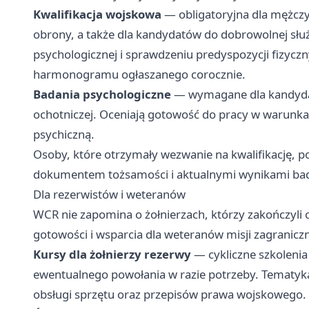
Kwalifikacja wojskowa
— obligatoryjna dla mężc
obrony, a także dla kandydatów do dobrowolnej służ
psychologicznej i sprawdzeniu predyspozycji fizycz
harmonogramu ogłaszanego corocznie.
Badania psychologiczne
— wymagane dla kandydat
ochotniczej. Oceniają gotowość do pracy w warunka
psychiczną.
Osoby, które otrzymały wezwanie na kwalifikację, p
dokumentem tożsamości i aktualnymi wynikami bada
Dla rezerwistów i weteranów
WCR nie zapomina o żołnierzach, którzy zakończyli
gotowości i wsparcia dla weteranów misji zagranicz
Kursy dla żołnierzy rezerwy
— cykliczne szkolenia
ewentualnego powołania w razie potrzeby. Tematyka
obsługi sprzętu oraz przepisów prawa wojskowego.