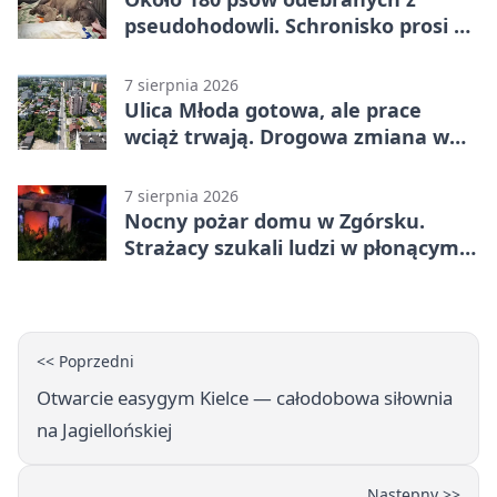
pseudohodowli. Schronisko prosi o
pomoc
7 sierpnia 2026
Ulica Młoda gotowa, ale prace
wciąż trwają. Drogowa zmiana w
Kielcach
7 sierpnia 2026
Nocny pożar domu w Zgórsku.
Strażacy szukali ludzi w płonącym
budynku
<< Poprzedni
Otwarcie easygym Kielce — całodobowa siłownia
na Jagiellońskiej
Następny >>