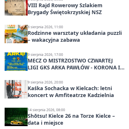
VIII Rajd Rowerowy Szlakiem
Brygady Świętokrzyskiej NSZ
8 sierpnia 2026, 11:00
Rodzinne warsztaty układania puzzli
– wakacyjna zabawa
9 sierpnia 2026, 17:00
MECZ O MISTRZOSTWO CZWARTEJ
LIGI GKS ARKA PAWŁÓW - KORONA III
KIELCE: wielkie emocje
9 sierpnia 2026, 20:00
Kaśka Sochacka w Kielcach: letni
koncert w Amfiteatrze Kadzielnia
14 sierpnia 2026, 08:00
Shōtsu! Kielce 26 na Torze Kielce –
data i miejsce