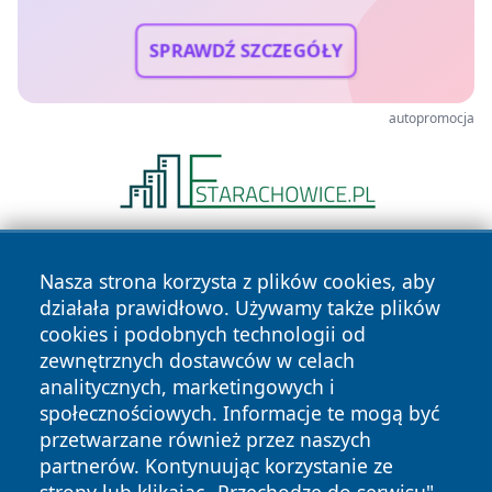
SPRAWDŹ SZCZEGÓŁY
autopromocja
Nasza strona korzysta z plików cookies, aby
działała prawidłowo. Używamy także plików
cookies i podobnych technologii od
zewnętrznych dostawców w celach
analitycznych, marketingowych i
Copyright © 2026 kielceinfo.pl Wszystkie prawa zastrzeżone.
społecznościowych. Informacje te mogą być
przetwarzane również przez naszych
partnerów. Kontynuując korzystanie ze
Polityka
Polityka
News
Autorzy