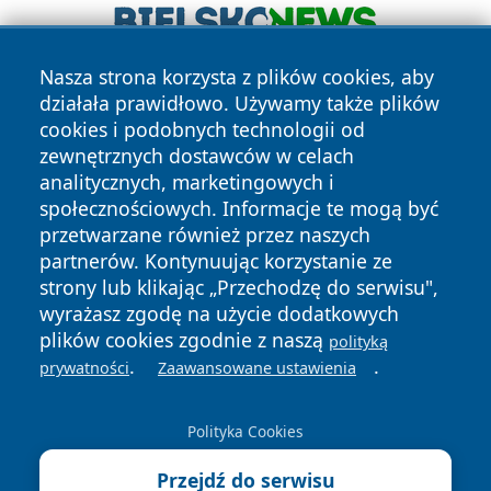
Nasza strona korzysta z plików cookies, aby
działała prawidłowo. Używamy także plików
cookies i podobnych technologii od
zewnętrznych dostawców w celach
analitycznych, marketingowych i
społecznościowych. Informacje te mogą być
Copyright © 2026 kielceinfo.pl Wszystkie prawa zastrzeżone.
przetwarzane również przez naszych
partnerów. Kontynuując korzystanie ze
strony lub klikając „Przechodzę do serwisu",
Polityka
Polityka
News
Autorzy
wyrażasz zgodę na użycie dodatkowych
Prywatności
Cookies
plików cookies zgodnie z naszą
polityką
.
.
prywatności
Zaawansowane ustawienia
Polityka Cookies
Przejdź do serwisu