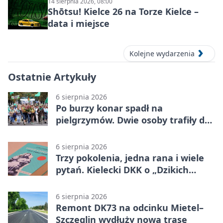
14 sierpnia 2026, 08:00
Shōtsu! Kielce 26 na Torze Kielce –
data i miejsce
Kolejne wydarzenia
Ostatnie Artykuły
6 sierpnia 2026
Po burzy konar spadł na
pielgrzymów. Dwie osoby trafiły do
szpitala
6 sierpnia 2026
Trzy pokolenia, jedna rana i wiele
pytań. Kielecki DKK o „Dzikich
łabędziach”
6 sierpnia 2026
Remont DK73 na odcinku Mietel–
Szczeglin wydłuży nową trasę