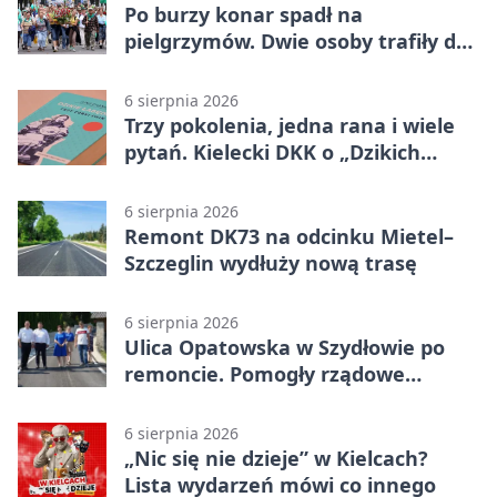
Po burzy konar spadł na
pielgrzymów. Dwie osoby trafiły do
szpitala
6 sierpnia 2026
Trzy pokolenia, jedna rana i wiele
pytań. Kielecki DKK o „Dzikich
łabędziach”
6 sierpnia 2026
Remont DK73 na odcinku Mietel–
Szczeglin wydłuży nową trasę
6 sierpnia 2026
Ulica Opatowska w Szydłowie po
remoncie. Pomogły rządowe
pieniądze
6 sierpnia 2026
„Nic się nie dzieje” w Kielcach?
Lista wydarzeń mówi co innego