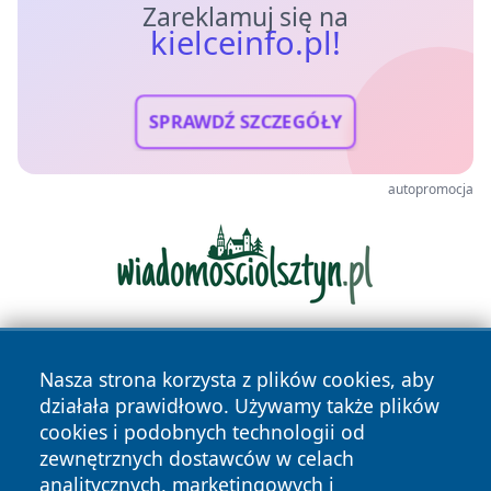
Zareklamuj się na
kielceinfo.pl!
SPRAWDŹ SZCZEGÓŁY
autopromocja
Nasza strona korzysta z plików cookies, aby
działała prawidłowo. Używamy także plików
cookies i podobnych technologii od
zewnętrznych dostawców w celach
analitycznych, marketingowych i
Copyright © 2026 kielceinfo.pl Wszystkie prawa zastrzeżone.