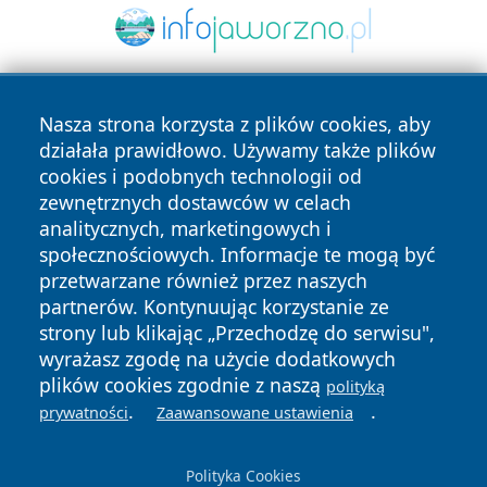
Nasza strona korzysta z plików cookies, aby
działała prawidłowo. Używamy także plików
cookies i podobnych technologii od
zewnętrznych dostawców w celach
analitycznych, marketingowych i
Copyright © 2026 kielceinfo.pl Wszystkie prawa zastrzeżone.
społecznościowych. Informacje te mogą być
przetwarzane również przez naszych
partnerów. Kontynuując korzystanie ze
Polityka
Polityka
News
Autorzy
strony lub klikając „Przechodzę do serwisu",
Prywatności
Cookies
wyrażasz zgodę na użycie dodatkowych
plików cookies zgodnie z naszą
polityką
.
.
prywatności
Zaawansowane ustawienia
Polityka Cookies