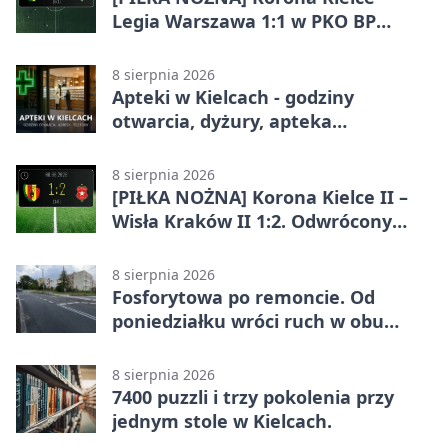
Legia Warszawa 1:1 w PKO BP
Ekstraklasie. Gospodarze
zatrzymali lidera
8 sierpnia 2026
Apteki w Kielcach - godziny
otwarcia, dyżury, apteka
całodobowa
8 sierpnia 2026
[PIŁKA NOŻNA] Korona Kielce II –
Wisła Kraków II 1:2. Odwrócony
wynik w Betclic 3. Liga Grupa 4
(Grupa IV)
8 sierpnia 2026
Fosforytowa po remoncie. Od
poniedziałku wróci ruch w obu
kierunkach
8 sierpnia 2026
7400 puzzli i trzy pokolenia przy
jednym stole w Kielcach.