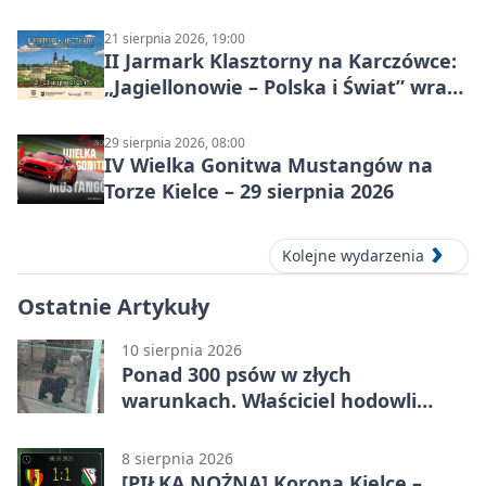
21 sierpnia 2026, 19:00
II Jarmark Klasztorny na Karczówce:
„Jagiellonowie – Polska i Świat” wraca
z rycerzami, pokazami i
średniowiecznym klimatem
29 sierpnia 2026, 08:00
IV Wielka Gonitwa Mustangów na
Torze Kielce – 29 sierpnia 2026
Kolejne wydarzenia
Ostatnie Artykuły
10 sierpnia 2026
Ponad 300 psów w złych
warunkach. Właściciel hodowli
trafił do aresztu
8 sierpnia 2026
[PIŁKA NOŻNA] Korona Kielce –