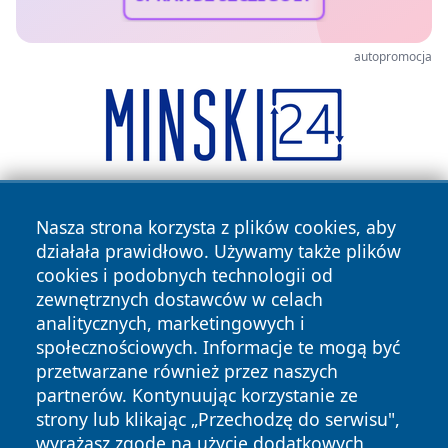
autopromocja
Nasza strona korzysta z plików cookies, aby
działała prawidłowo. Używamy także plików
cookies i podobnych technologii od
zewnętrznych dostawców w celach
analitycznych, marketingowych i
Copyright © 2026 kielceinfo.pl Wszystkie prawa zastrzeżone.
społecznościowych. Informacje te mogą być
przetwarzane również przez naszych
partnerów. Kontynuując korzystanie ze
Polityka
Polityka
News
Autorzy
strony lub klikając „Przechodzę do serwisu",
Prywatności
Cookies
wyrażasz zgodę na użycie dodatkowych