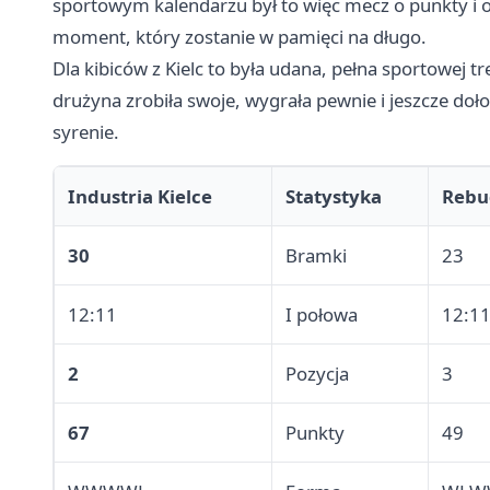
sportowym kalendarzu był to więc mecz o punkty i o mie
moment, który zostanie w pamięci na długo.
Dla kibiców z Kielc to była udana, pełna sportowej t
drużyna zrobiła swoje, wygrała pewnie i jeszcze do
syrenie.
Industria Kielce
Statystyka
Rebu
30
Bramki
23
12:11
I połowa
12:1
2
Pozycja
3
67
Punkty
49