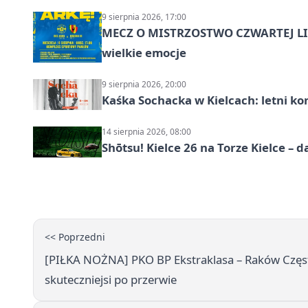
9 sierpnia 2026, 17:00
MECZ O MISTRZOSTWO CZWARTEJ LIG
wielkie emocje
9 sierpnia 2026, 20:00
Kaśka Sochacka w Kielcach: letni ko
14 sierpnia 2026, 08:00
Shōtsu! Kielce 26 na Torze Kielce – d
<< Poprzedni
[PIŁKA NOŻNA] PKO BP Ekstraklasa – Raków Częst
skuteczniejsi po przerwie