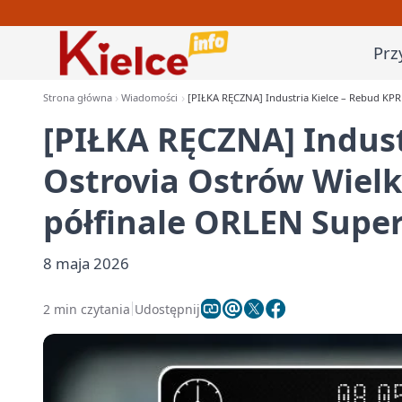
Prz
Strona główna
Wiadomości
[PIŁKA RĘCZNA] Industria Kielce – Rebud KPR
[PIŁKA RĘCZNA] Indust
Ostrovia Ostrów Wielk
półfinale ORLEN Super
8 maja 2026
2 min czytania
Udostępnij