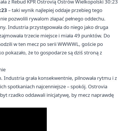
rała z Rebud KPR Ostrovią
Ostrów Wielkopolski
30:23
:23
– taki wynik najlepiej oddaje przebieg tego
 nie pozwolili rywalom złapać pełnego oddechu.
y. Industria przystępowała do niego jako druga
zajmowała trzecie miejsce i miała 49 punktów. Do
hodzili w ten mecz po serii WWWWL, goście po
 pokazało, że to gospodarze są dziś stroną z
nie
 Industria grała konsekwentnie, pilnowała rytmu i z
ich spotkaniach najcenniejsze – spokój. Ostrovia
byt rzadko oddawali inicjatywę, by mecz naprawdę