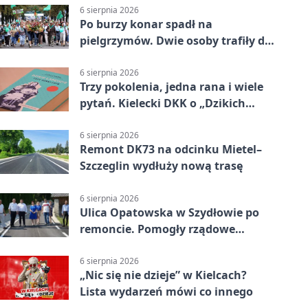
6 sierpnia 2026
Po burzy konar spadł na
pielgrzymów. Dwie osoby trafiły do
szpitala
6 sierpnia 2026
Trzy pokolenia, jedna rana i wiele
pytań. Kielecki DKK o „Dzikich
łabędziach”
6 sierpnia 2026
Remont DK73 na odcinku Mietel–
Szczeglin wydłuży nową trasę
6 sierpnia 2026
Ulica Opatowska w Szydłowie po
remoncie. Pomogły rządowe
pieniądze
6 sierpnia 2026
„Nic się nie dzieje” w Kielcach?
Lista wydarzeń mówi co innego