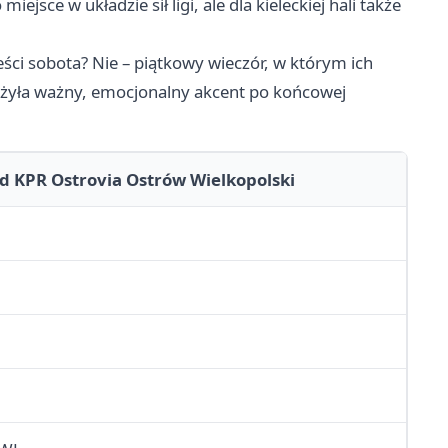
jsce w układzie sił ligi, ale dla kieleckiej hali także
reści sobota? Nie – piątkowy wieczór, w którym ich
łożyła ważny, emocjonalny akcent po końcowej
d KPR Ostrovia Ostrów Wielkopolski
1