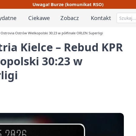
Uwaga! Burze (komunikat RSO)
ydatne
Ciekawe
Zobacz
Kontakt
 Ostrovia Ostrów Wielkopolski 30:23 w półfinale ORLEN Superligi
ria Kielce – Rebud KPR
opolski 30:23 w
ligi