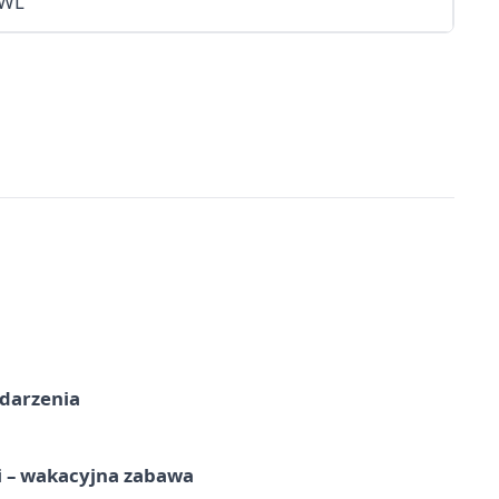
WL
ydarzenia
i – wakacyjna zabawa