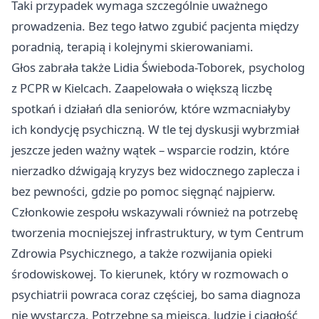
Taki przypadek wymaga szczególnie uważnego
prowadzenia. Bez tego łatwo zgubić pacjenta między
poradnią, terapią i kolejnymi skierowaniami.
Głos zabrała także Lidia Świeboda-Toborek, psycholog
z PCPR w Kielcach. Zaapelowała o większą liczbę
spotkań i działań dla seniorów, które wzmacniałyby
ich kondycję psychiczną. W tle tej dyskusji wybrzmiał
jeszcze jeden ważny wątek – wsparcie rodzin, które
nierzadko dźwigają kryzys bez widocznego zaplecza i
bez pewności, gdzie po pomoc sięgnąć najpierw.
Członkowie zespołu wskazywali również na potrzebę
tworzenia mocniejszej infrastruktury, w tym Centrum
Zdrowia Psychicznego, a także rozwijania opieki
środowiskowej. To kierunek, który w rozmowach o
psychiatrii powraca coraz częściej, bo sama diagnoza
nie wystarcza. Potrzebne są miejsca, ludzie i ciągłość