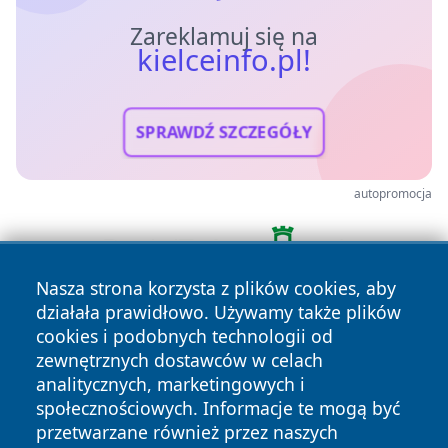
Zareklamuj się na
kielceinfo.pl!
SPRAWDŹ SZCZEGÓŁY
autopromocja
Nasza strona korzysta z plików cookies, aby
działała prawidłowo. Używamy także plików
cookies i podobnych technologii od
zewnętrznych dostawców w celach
analitycznych, marketingowych i
społecznościowych. Informacje te mogą być
przetwarzane również przez naszych
Copyright © 2026 kielceinfo.pl Wszystkie prawa zastrzeżone.