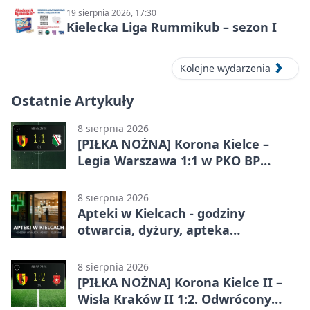
19 sierpnia 2026, 17:30
Kielecka Liga Rummikub – sezon I
Kolejne wydarzenia
Ostatnie Artykuły
8 sierpnia 2026
[PIŁKA NOŻNA] Korona Kielce –
Legia Warszawa 1:1 w PKO BP
Ekstraklasie. Gospodarze
zatrzymali lidera
8 sierpnia 2026
Apteki w Kielcach - godziny
otwarcia, dyżury, apteka
całodobowa
8 sierpnia 2026
[PIŁKA NOŻNA] Korona Kielce II –
Wisła Kraków II 1:2. Odwrócony