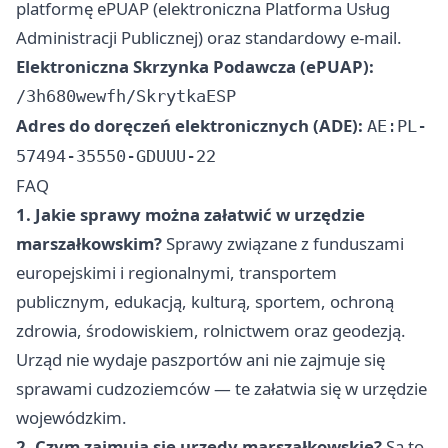
platformę ePUAP (elektroniczna Platforma Usług
Administracji Publicznej) oraz standardowy e-mail.
Elektroniczna Skrzynka Podawcza (ePUAP):
/3h680wewfh/SkrytkaESP
Adres do doręczeń elektronicznych (ADE):
AE:PL-
57494-35550-GDUUU-22
FAQ
1. Jakie sprawy można załatwić w urzędzie
marszałkowskim?
Sprawy związane z funduszami
europejskimi i regionalnymi, transportem
publicznym, edukacją, kulturą, sportem, ochroną
zdrowia, środowiskiem, rolnictwem oraz geodezją.
Urząd nie wydaje paszportów ani nie zajmuje się
sprawami cudzoziemców — te załatwia się w urzędzie
wojewódzkim.
2. Czym zajmują się urzędy marszałkowskie?
Są to