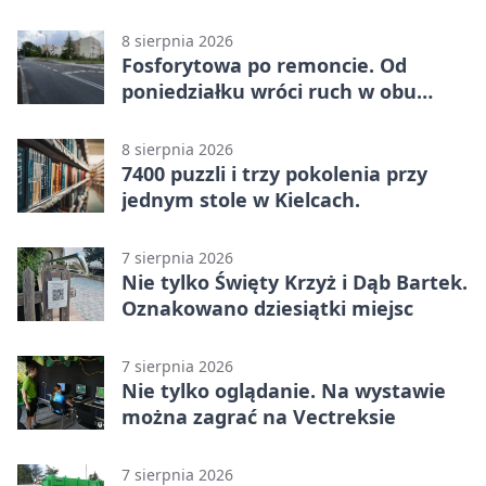
wynik w Betclic 3. Liga Grupa 4
(Grupa IV)
8 sierpnia 2026
Fosforytowa po remoncie. Od
poniedziałku wróci ruch w obu
kierunkach
8 sierpnia 2026
7400 puzzli i trzy pokolenia przy
jednym stole w Kielcach.
7 sierpnia 2026
Nie tylko Święty Krzyż i Dąb Bartek.
Oznakowano dziesiątki miejsc
7 sierpnia 2026
Nie tylko oglądanie. Na wystawie
można zagrać na Vectreksie
7 sierpnia 2026