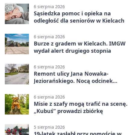
6 sierpnia 2026
Sąsiedzka pomoc i opieka na
odległość dla seniorów w Kielcach
6 sierpnia 2026
Burze z gradem w Kielcach. IMGW
wydał alert drugiego stopnia
6 sierpnia 2026
Remont ulicy Jana Nowaka-
Jeziorańskiego. Nocą odcinek
będzie zamykany
6 sierpnia 2026
Misie z szafy mogą trafić na scenę.
„Kubuś” prowadzi zbiórkę
5 sierpnia 2026
19-latek zasłabł przy pomoście w