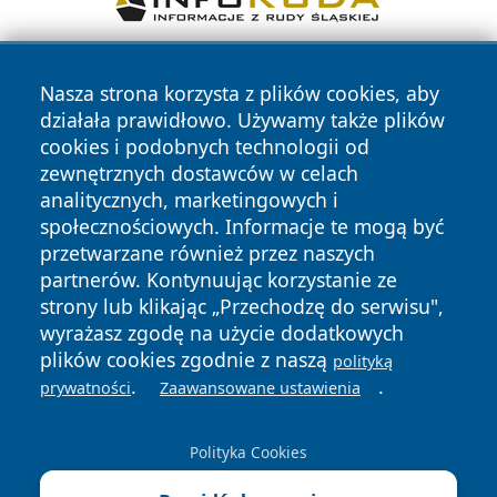
Nasza strona korzysta z plików cookies, aby
działała prawidłowo. Używamy także plików
cookies i podobnych technologii od
zewnętrznych dostawców w celach
analitycznych, marketingowych i
Copyright © 2026 kielceinfo.pl Wszystkie prawa zastrzeżone.
społecznościowych. Informacje te mogą być
przetwarzane również przez naszych
partnerów. Kontynuując korzystanie ze
Polityka
Polityka
News
Autorzy
strony lub klikając „Przechodzę do serwisu",
Prywatności
Cookies
wyrażasz zgodę na użycie dodatkowych
plików cookies zgodnie z naszą
polityką
.
.
prywatności
Zaawansowane ustawienia
Polityka Cookies