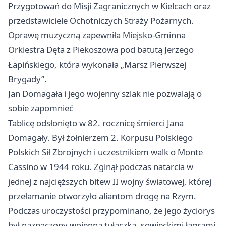
Przygotowań do Misji Zagranicznych w Kielcach oraz
przedstawiciele Ochotniczych Straży Pożarnych.
Oprawę muzyczną zapewniła Miejsko-Gminna
Orkiestra Dęta z Piekoszowa pod batutą Jerzego
Łapińskiego, która wykonała „Marsz Pierwszej
Brygady”.
Jan Domagała i jego wojenny szlak nie pozwalają o
sobie zapomnieć
Tablicę odsłonięto w 82. rocznicę śmierci Jana
Domagały. Był żołnierzem 2. Korpusu Polskiego
Polskich Sił Zbrojnych i uczestnikiem walk o Monte
Cassino w 1944 roku. Zginął podczas natarcia w
jednej z najcięższych bitew II wojny światowej, której
przełamanie otworzyło aliantom drogę na Rzym.
Podczas uroczystości przypominano, że jego życiorys
był naznaczony wojenną tułaczką, sowieckimi łagrami