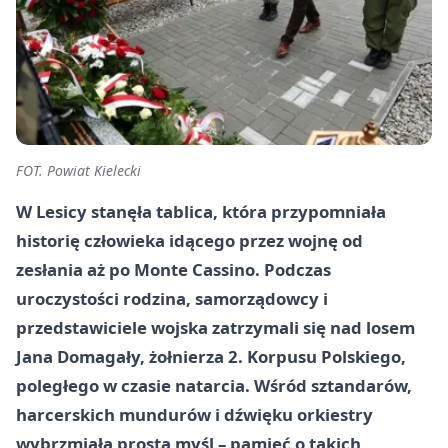
FOT. Powiat Kielecki
W Lesicy stanęła tablica, która przypomniała
historię człowieka idącego przez wojnę od
zesłania aż po Monte Cassino. Podczas
uroczystości rodzina, samorządowcy i
przedstawiciele wojska zatrzymali się nad losem
Jana Domagały, żołnierza 2. Korpusu Polskiego,
poległego w czasie natarcia. Wśród sztandarów,
harcerskich mundurów i dźwięku orkiestry
wybrzmiała prosta myśl – pamięć o takich