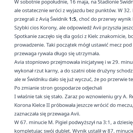
W sobotnie popołudnie, 16 maja, na Stadionie Świd
ale ostatecznie wróci z wyjazdu bez punktów. W 32. k
przegrali z Avią Świdnik
1:5
, choć do przerwy wynik b
Szybki cios Korony, ale odpowiedź Avii przyszła jes
Spotkanie zaczęło się dla gości z Kielc znakomicie, b
prowadzenie. Taki początek mógł ustawić mecz pod mł
przewaga rywala długo się utrzymała.
Avia stopniowo przejmowała inicjatywę i w 29. minu
wykonał rzut karny, a do szatni obie drużyny schodzi
ale w Świdniku dało się już wyczuć, że po przerwie
Po zmianie stron gospodarze odjechali
I właśnie tak się stało. Zaraz po wznowieniu gry A.
Korona Kielce II próbowała jeszcze wrócić do meczu
zaznaczała się przewaga Avii.
W 67. minucie M. Pigiel podwyższył na 3:1, a dzies
kompletując swój dublet. Wynik ustalił w 87. minuci