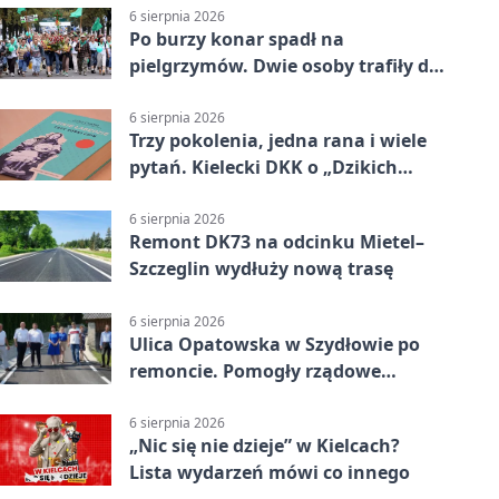
6 sierpnia 2026
Po burzy konar spadł na
pielgrzymów. Dwie osoby trafiły do
szpitala
6 sierpnia 2026
Trzy pokolenia, jedna rana i wiele
pytań. Kielecki DKK o „Dzikich
łabędziach”
6 sierpnia 2026
Remont DK73 na odcinku Mietel–
Szczeglin wydłuży nową trasę
6 sierpnia 2026
Ulica Opatowska w Szydłowie po
remoncie. Pomogły rządowe
pieniądze
6 sierpnia 2026
„Nic się nie dzieje” w Kielcach?
Lista wydarzeń mówi co innego