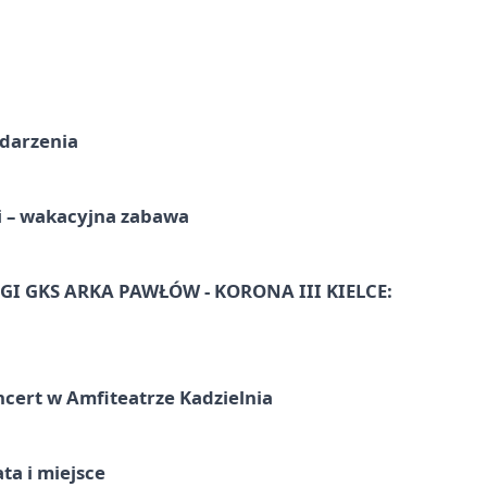
ydarzenia
i – wakacyjna zabawa
I GKS ARKA PAWŁÓW - KORONA III KIELCE:
ncert w Amfiteatrze Kadzielnia
ata i miejsce