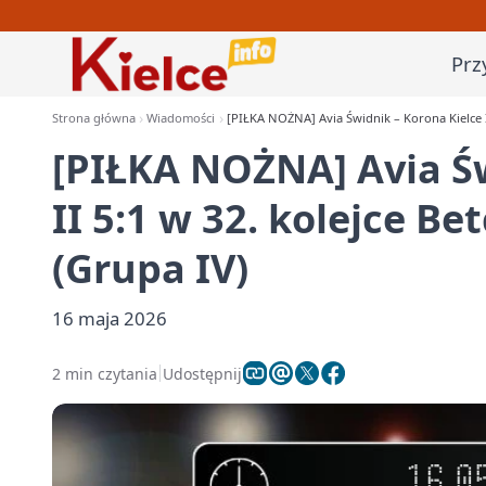
Prz
Strona główna
Wiadomości
[PIŁKA NOŻNA] Avia Świdnik – Korona Kielce II 
[PIŁKA NOŻNA] Avia Św
II 5:1 w 32. kolejce Bet
(Grupa IV)
16 maja 2026
2 min czytania
Udostępnij