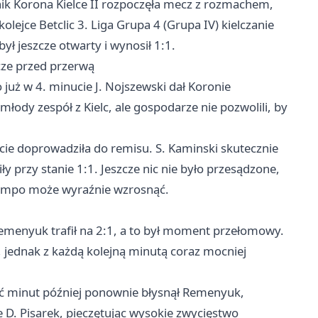
nik Korona Kielce II rozpoczęła mecz z rozmachem,
olejce Betclic 3. Liga Grupa 4 (Grupa IV) kielczanie
ył jeszcze otwarty i wynosił 1:1.
zcze przed przerwą
o już w 4. minucie J. Nojszewski dał Koronie
ody zespół z Kielc, ale gospodarze nie pozwolili, by
cie doprowadziła do remisu. S. Kaminski skutecznie
ły przy stanie 1:1. Jeszcze nic nie było przesądzone,
 tempo może wyraźnie wzrosnąć.
 Remenyuk trafił na 2:1, a to był moment przełomowy.
, jednak z każdą kolejną minutą coraz mocniej
ięć minut później ponownie błysnął Remenyuk,
e D. Pisarek, pieczętując wysokie zwycięstwo