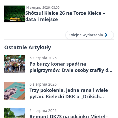
14 sierpnia 2026, 08:00
Shōtsu! Kielce 26 na Torze Kielce –
data i miejsce
Kolejne wydarzenia
Ostatnie Artykuły
6 sierpnia 2026
Po burzy konar spadł na
pielgrzymów. Dwie osoby trafiły do
szpitala
6 sierpnia 2026
Trzy pokolenia, jedna rana i wiele
pytań. Kielecki DKK o „Dzikich
łabędziach”
6 sierpnia 2026
Remont DK73 na odcinku Mietel–