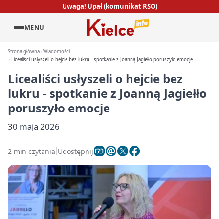
Uwaga! Upał (komunikat RSO)
MENU
Strona główna
Wiadomości
Licealiści usłyszeli o hejcie bez lukru - spotkanie z Joanną Jagiełło poruszyło emocje
Licealiści usłyszeli o hejcie bez
lukru - spotkanie z Joanną Jagiełło
poruszyło emocje
30 maja 2026
2 min czytania
Udostępnij