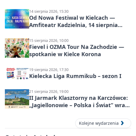
14 sierpnia 2026, 15:30
Od Nowa Festiwal w Kielcach —
Amfiteatr Kadzielnia, 14 sierpnia
2026
15 sierpnia 2026, 10:00
Fievel i OZMA Tour Na Zachodzie —
spotkanie w Kielce Korona
19 sierpnia 2026, 17:30
Kielecka Liga Rummikub – sezon I
21 sierpnia 2026, 19:00
II Jarmark Klasztorny na Karczówce:
„Jagiellonowie – Polska i Świat” wraca
z rycerzami, pokazami i
średniowiecznym klimatem
Kolejne wydarzenia