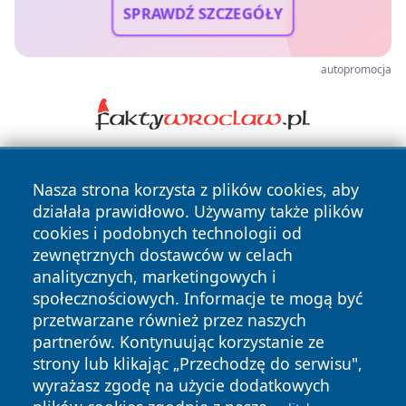
SPRAWDŹ SZCZEGÓŁY
autopromocja
Nasza strona korzysta z plików cookies, aby
działała prawidłowo. Używamy także plików
cookies i podobnych technologii od
zewnętrznych dostawców w celach
analitycznych, marketingowych i
Copyright © 2026 kielceinfo.pl Wszystkie prawa zastrzeżone.
społecznościowych. Informacje te mogą być
przetwarzane również przez naszych
partnerów. Kontynuując korzystanie ze
Polityka
Polityka
News
Autorzy
strony lub klikając „Przechodzę do serwisu",
Prywatności
Cookies
wyrażasz zgodę na użycie dodatkowych