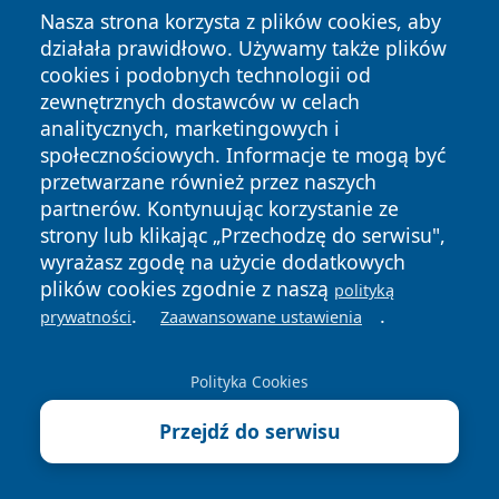
Nasza strona korzysta z plików cookies, aby
działała prawidłowo. Używamy także plików
cookies i podobnych technologii od
zewnętrznych dostawców w celach
analitycznych, marketingowych i
społecznościowych. Informacje te mogą być
przetwarzane również przez naszych
Copyright © 2026 kielceinfo.pl Wszystkie prawa zastrzeżone.
partnerów. Kontynuując korzystanie ze
strony lub klikając „Przechodzę do serwisu",
wyrażasz zgodę na użycie dodatkowych
Polityka
Polityka
News
Autorzy
plików cookies zgodnie z naszą
polityką
Prywatności
Cookies
.
.
prywatności
Zaawansowane ustawienia
Polityka Cookies
Przejdź do serwisu