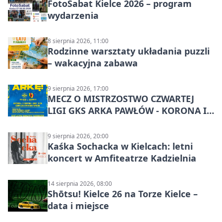
FotoSabat Kielce 2026 – program
wydarzenia
8 sierpnia 2026, 11:00
Rodzinne warsztaty układania puzzli
– wakacyjna zabawa
9 sierpnia 2026, 17:00
MECZ O MISTRZOSTWO CZWARTEJ
LIGI GKS ARKA PAWŁÓW - KORONA III
KIELCE: wielkie emocje
9 sierpnia 2026, 20:00
Kaśka Sochacka w Kielcach: letni
koncert w Amfiteatrze Kadzielnia
14 sierpnia 2026, 08:00
Shōtsu! Kielce 26 na Torze Kielce –
data i miejsce