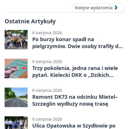
Kolejne wydarzenia
Ostatnie Artykuły
6 sierpnia 2026
Po burzy konar spadł na
pielgrzymów. Dwie osoby trafiły do
szpitala
6 sierpnia 2026
Trzy pokolenia, jedna rana i wiele
pytań. Kielecki DKK o „Dzikich
łabędziach”
6 sierpnia 2026
Remont DK73 na odcinku Mietel–
Szczeglin wydłuży nową trasę
6 sierpnia 2026
Ulica Opatowska w Szydłowie po