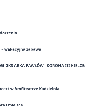
ydarzenia
i – wakacyjna zabawa
I GKS ARKA PAWŁÓW - KORONA III KIELCE:
ncert w Amfiteatrze Kadzielnia
ata i miejsce