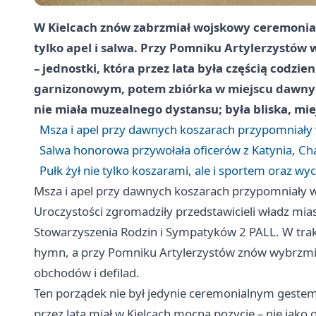
W Kielcach znów zabrzmiał wojskowy ceremoniał, 
tylko apel i salwa. Przy Pomniku Artylerzystów w
– jednostki, która przez lata była częścią codzi
garnizonowym, potem zbiórka w miejscu dawnych
nie miała muzealnego dystansu; była bliska, mie
Msza i apel przy dawnych koszarach przypomniały
Salwa honorowa przywołała oficerów z Katynia, Ch
Pułk żył nie tylko koszarami, ale i sportem oraz 
Msza i apel przy dawnych koszarach przypomniały 
Uroczystości zgromadziły przedstawicieli władz mi
Stowarzyszenia Rodzin i Sympatyków 2 PALL. W trak
hymn, a przy Pomniku Artylerzystów znów wybrzmi
obchodów i defilad.
Ten porządek nie był jedynie ceremonialnym gestem.
przez lata miał w Kielcach mocną pozycję – nie jako 