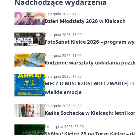
Nadchodzące wydarzenia
7 sierpnia 2026, 12:00
Dzień Młodzieży 2026 w Kielcach
7 sierpnia 2026, 16:00
FotoSabat Kielce 2026 – program w
8 sierpnia 2026, 11:00
Rodzinne warsztaty układania puzzl
9 sierpnia 2026, 17:00
MECZ O MISTRZOSTWO CZWARTEJ LIG
wielkie emocje
9 sierpnia 2026, 20:00
Kaśka Sochacka w Kielcach: letni ko
14 sierpnia 2026, 08:00
Shōtsu! Kielce 26 na Torze Kielce – d