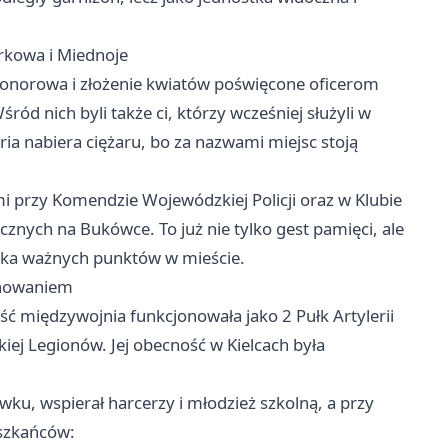
rkowa i Miednoje
onorowa i złożenie kwiatów poświęcone oficerom
d nich byli także ci, którzy wcześniej służyli w
a nabiera ciężaru, bo za nazwami miejsc stoją
i przy Komendzie Wojewódzkiej Policji oraz w Klubie
ych na Bukówce. To już nie tylko gest pamięci, ale
kilka ważnych punktów w mieście.
ychowaniem
ęść międzywojnia funkcjonowała jako 2 Pułk Artylerii
kkiej Legionów. Jej obecność w Kielcach była
ku, wspierał harcerzy i młodzież szkolną, a przy
eszkańców: