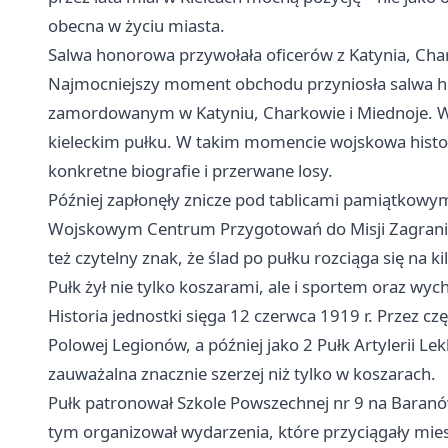
obecna w życiu miasta.
Salwa honorowa przywołała oficerów z Katynia, Cha
Najmocniejszy moment obchodu przyniosła salwa h
zamordowanym w Katyniu, Charkowie i Miednoje. Wśró
kieleckim pułku. W takim momencie wojskowa histori
konkretne biografie i przerwane losy.
Później zapłonęły znicze pod tablicami pamiątkowym
Wojskowym Centrum Przygotowań do Misji Zagraniczn
też czytelny znak, że ślad po pułku rozciąga się na 
Pułk żył nie tylko koszarami, ale i sportem oraz w
Historia jednostki sięga 12 czerwca 1919 r. Przez cz
Polowej Legionów, a później jako 2 Pułk Artylerii Le
zauważalna znacznie szerzej niż tylko w koszarach.
Pułk patronował Szkole Powszechnej nr 9 na Baranów
tym organizował wydarzenia, które przyciągały mi