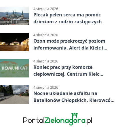
mapa
4 sierpnia 2026
Plecak pełen serca ma pomóc
dzieciom z rodzin zastępczych
4 sierpnia 2026
Ozon może przekroczyć poziom
informowania. Alert dla Kielc i
powiatu
4 sierpnia 2026
Koniec prac przy komorze
ciepłowniczej. Centrum Kielc
odzyska ciepłą wodę
4 sierpnia 2026
Nocne układanie asfaltu na
Batalionów Chłopskich. Kierowców
czekają zamknięcia