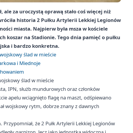
ale za uroczystą oprawą stało coś więcej niż
róciła historia 2 Pułku Artylerii Lekkiej Legionów
enności miasta. Najpierw była msza w kościele
 koszar na Stadionie. Tego dnia pamięć o pułku
jska i bardzo konkretna.
 wojskowy ślad w mieście
arkowa i Miednoje
wychowaniem
wojskowy ślad w mieście
asta, IPN, służb mundurowych oraz członków
cie apelu wciągnięto flagę na maszt, odśpiewano
ał wojskowy rytm, dobrze znany z dawnych
 Przypomniał, że 2 Pułk Artylerii Lekkiej Legionów
odległy garnizon, lecz jako jednostka widoczna i