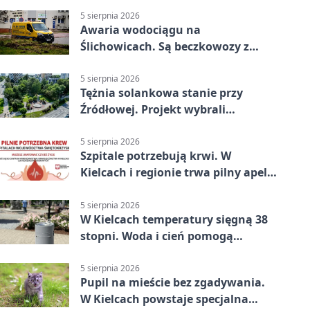
5 sierpnia 2026
Awaria wodociągu na
Ślichowicach. Są beczkowozy z
wodą
5 sierpnia 2026
Tężnia solankowa stanie przy
Źródłowej. Projekt wybrali
mieszkańcy Kielc
5 sierpnia 2026
Szpitale potrzebują krwi. W
Kielcach i regionie trwa pilny apel
do dawców
5 sierpnia 2026
W Kielcach temperatury sięgną 38
stopni. Woda i cień pomogą
przetrwać upał
5 sierpnia 2026
Pupil na mieście bez zgadywania.
W Kielcach powstaje specjalna