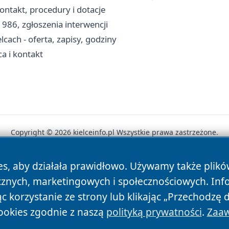
ntakt, procedury i dotacje
 986, zgłoszenia interwencji
ach - oferta, zapisy, godziny
ca i kontakt
Copyright © 2026 kielceinfo.pl Wszystkie prawa zastrzeżone.
es, aby działała prawidłowo. Używamy także plik
News
Autorzy
Polityka Prywatności
Polityka Cookie
cznych, marketingowych i społecznościowych. Inf
 korzystanie ze strony lub klikając „Przechodzę 
ookies zgodnie z naszą
polityką prywatności
.
Zaaw