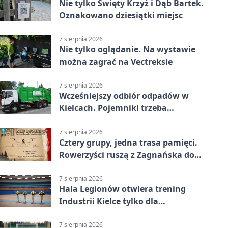
Nie tylko Święty Krzyż i Dąb Bartek.
Oznakowano dziesiątki miejsc
7 sierpnia 2026
Nie tylko oglądanie. Na wystawie
można zagrać na Vectreksie
7 sierpnia 2026
Wcześniejszy odbiór odpadów w
Kielcach. Pojemniki trzeba
wystawić wcześniej
7 sierpnia 2026
Cztery grupy, jedna trasa pamięci.
Rowerzyści ruszą z Zagnańska do
Lasocina
7 sierpnia 2026
Hala Legionów otwiera trening
Industrii Kielce tylko dla
karnetowiczów
7 sierpnia 2026