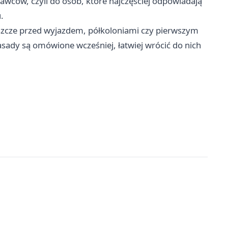
wawców, czyli do osób, które najczęściej odpowiadają
.
jeszcze przed wyjazdem, półkoloniami czy pierwszym
dy są omówione wcześniej, łatwiej wrócić do nich