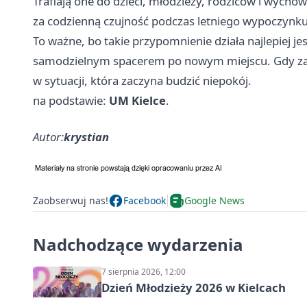
Trafiają one do dzieci, młodzieży, rodziców i wycho
za codzienną czujność podczas letniego wypoczynku
To ważne, bo takie przypomnienie działa najlepiej 
samodzielnym spacerem po nowym miejscu. Gdy zasa
w sytuacji, która zaczyna budzić niepokój.
na podstawie:
UM Kielce
.
Autor:
krystian
Zaobserwuj nas!
Facebook
Google News
Nadchodzące wydarzenia
7 sierpnia 2026, 12:00
Dzień Młodzieży 2026 w Kielcach