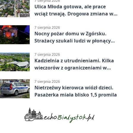
7 sierpnia 2026
Ulica Młoda gotowa, ale prace
wciąż trwają. Drogowa zmiana w
Kielcach
7 sierpnia 2026
Nocny pożar domu w Zgórsku.
Strażacy szukali ludzi w płonącym
budynku
7 sierpnia 2026
Kadzielnia z utrudnieniami. Kilka
wieczorów z ograniczeniami w
ruchu
7 sierpnia 2026
Nietrzeźwy kierowca wiózł dzieci.
Pasażerka miała blisko 1,5 promila