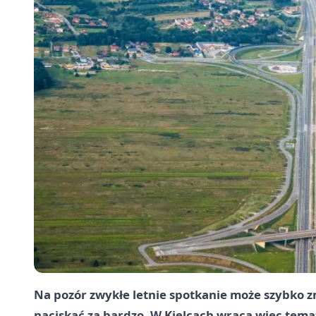
Na pozór zwykłe letnie spotkanie może szybko zm
naciskać za bardzo. W Kielcach wraca więc temat 