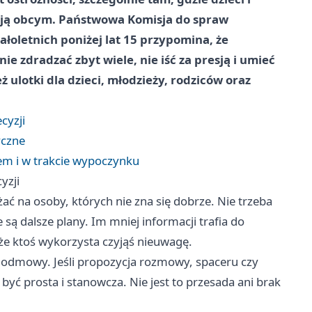
fają obcym. Państwowa Komisja do spraw
oletnich poniżej lat 15 przypomina, że
ie zdradzać zbyt wiele, nie iść za presją i umieć
 ulotki dla dzieci, młodzieży, rodziców oraz
cyzji
yczne
em i w trakcie wypoczynku
yzji
ć na osoby, których nie zna się dobrze. Nie trzeba
e są dalsze plany. Im mniej informacji trafia do
e ktoś wykorzysta czyjąś nieuwagę.
odmowy. Jeśli propozycja rozmowy, spaceru czy
yć prosta i stanowcza. Nie jest to przesada ani brak