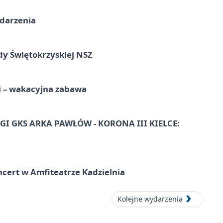
ydarzenia
dy Świętokrzyskiej NSZ
i – wakacyjna zabawa
I GKS ARKA PAWŁÓW - KORONA III KIELCE:
ncert w Amfiteatrze Kadzielnia
Kolejne wydarzenia