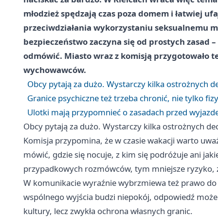
młodzież spędzają czas poza domem i łatwiej u
przeciwdziałania wykorzystaniu seksualnemu mał
bezpieczeństwo zaczyna się od prostych zasad – n
odmówić. Miasto wraz z komisją przygotowało też
wychowawców.
Obcy pytają za dużo. Wystarczy kilka ostrożnych de
Granice psychiczne też trzeba chronić, nie tylko fiz
Ulotki mają przypomnieć o zasadach przed wyjazd
Obcy pytają za dużo. Wystarczy kilka ostrożnych dec
Komisja przypomina, że w czasie wakacji warto uważa
mówić, gdzie się nocuje, z kim się podróżuje ani jaki
przypadkowych rozmówców, tym mniejsze ryzyko, ż
W komunikacie wyraźnie wybrzmiewa też prawo do 
wspólnego wyjścia budzi niepokój, odpowiedź może b
kultury, lecz zwykła ochrona własnych granic.