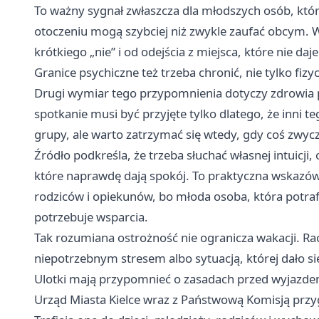
To ważny sygnał zwłaszcza dla młodszych osób, któ
otoczeniu mogą szybciej niż zwykle zaufać obcym. W
krótkiego „nie” i od odejścia z miejsca, które nie da
Granice psychiczne też trzeba chronić, nie tylko fizy
Drugi wymiar tego przypomnienia dotyczy zdrowia ps
spotkanie musi być przyjęte tylko dlatego, że inni 
grupy, ale warto zatrzymać się wtedy, gdy coś zwycz
Źródło podkreśla, że trzeba słuchać własnej intuicji
które naprawdę dają spokój. To praktyczna wskazówka 
rodziców i opiekunów, bo młoda osoba, która potraf
potrzebuje wsparcia.
Tak rozumiana ostrożność nie ogranicza wakacji. Rac
niepotrzebnym stresem albo sytuacją, której dało si
Ulotki mają przypomnieć o zasadach przed wyjazde
Urząd Miasta Kielce wraz z Państwową Komisją przy