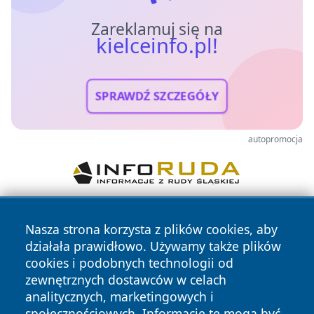
Zareklamuj się na
kielceinfo.pl!
SPRAWDŹ SZCZEGÓŁY
autopromocja
Nasza strona korzysta z plików cookies, aby
działała prawidłowo. Używamy także plików
cookies i podobnych technologii od
zewnętrznych dostawców w celach
analitycznych, marketingowych i
Copyright © 2026 kielceinfo.pl Wszystkie prawa zastrzeżone.
społecznościowych. Informacje te mogą być