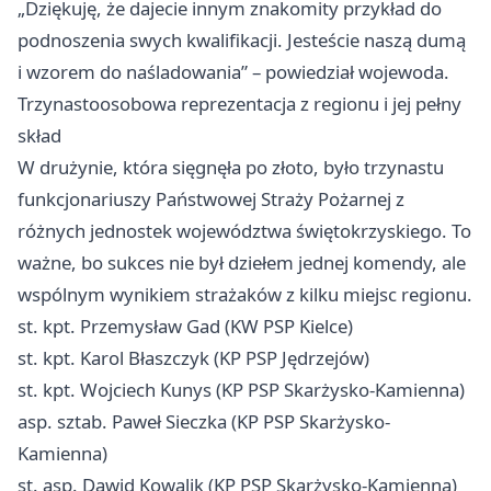
„Dziękuję, że dajecie innym znakomity przykład do
podnoszenia swych kwalifikacji. Jesteście naszą dumą
i wzorem do naśladowania” – powiedział wojewoda.
Trzynastoosobowa reprezentacja z regionu i jej pełny
skład
W drużynie, która sięgnęła po złoto, było trzynastu
funkcjonariuszy Państwowej Straży Pożarnej z
różnych jednostek województwa świętokrzyskiego. To
ważne, bo sukces nie był dziełem jednej komendy, ale
wspólnym wynikiem strażaków z kilku miejsc regionu.
st. kpt. Przemysław Gad (KW PSP Kielce)
st. kpt. Karol Błaszczyk (KP PSP Jędrzejów)
st. kpt. Wojciech Kunys (KP PSP Skarżysko-Kamienna)
asp. sztab. Paweł Sieczka (KP PSP Skarżysko-
Kamienna)
st. asp. Dawid Kowalik (KP PSP Skarżysko-Kamienna)