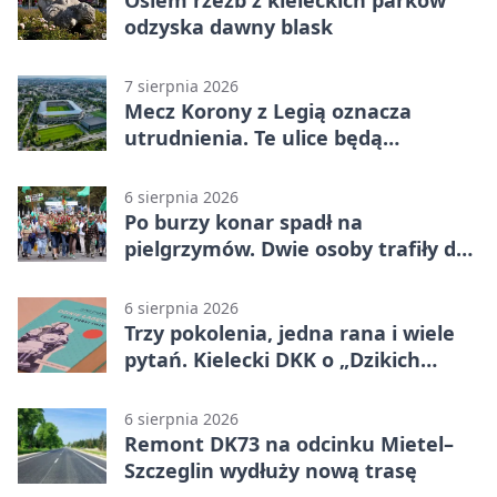
Osiem rzeźb z kieleckich parków
odzyska dawny blask
7 sierpnia 2026
Mecz Korony z Legią oznacza
utrudnienia. Te ulice będą
zamknięte
6 sierpnia 2026
Po burzy konar spadł na
pielgrzymów. Dwie osoby trafiły do
szpitala
6 sierpnia 2026
Trzy pokolenia, jedna rana i wiele
pytań. Kielecki DKK o „Dzikich
łabędziach”
6 sierpnia 2026
Remont DK73 na odcinku Mietel–
Szczeglin wydłuży nową trasę