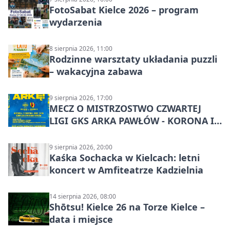
FotoSabat Kielce 2026 – program
wydarzenia
8 sierpnia 2026, 11:00
Rodzinne warsztaty układania puzzli
– wakacyjna zabawa
9 sierpnia 2026, 17:00
MECZ O MISTRZOSTWO CZWARTEJ
LIGI GKS ARKA PAWŁÓW - KORONA III
KIELCE: wielkie emocje
9 sierpnia 2026, 20:00
Kaśka Sochacka w Kielcach: letni
koncert w Amfiteatrze Kadzielnia
14 sierpnia 2026, 08:00
Shōtsu! Kielce 26 na Torze Kielce –
data i miejsce