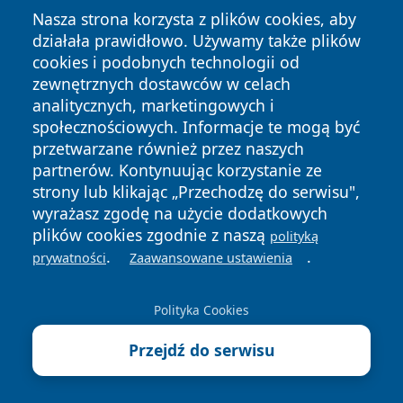
Nasza strona korzysta z plików cookies, aby
działała prawidłowo. Używamy także plików
cookies i podobnych technologii od
zewnętrznych dostawców w celach
analitycznych, marketingowych i
Copyright © 2026 kielceinfo.pl Wszystkie prawa zastrzeżone.
społecznościowych. Informacje te mogą być
przetwarzane również przez naszych
partnerów. Kontynuując korzystanie ze
Polityka
Polityka
News
Autorzy
strony lub klikając „Przechodzę do serwisu",
Prywatności
Cookies
wyrażasz zgodę na użycie dodatkowych
plików cookies zgodnie z naszą
polityką
.
.
prywatności
Zaawansowane ustawienia
Polityka Cookies
Przejdź do serwisu