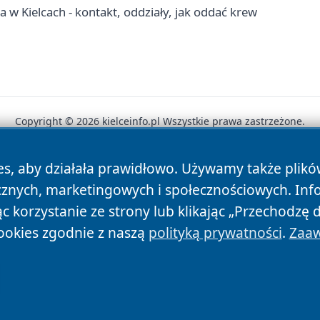
w Kielcach - kontakt, oddziały, jak oddać krew
Copyright © 2026 kielceinfo.pl Wszystkie prawa zastrzeżone.
es, aby działała prawidłowo. Używamy także plik
News
Autorzy
Polityka Prywatności
Polityka Cookie
cznych, marketingowych i społecznościowych. Inf
 korzystanie ze strony lub klikając „Przechodzę 
ookies zgodnie z naszą
polityką prywatności
.
Zaaw