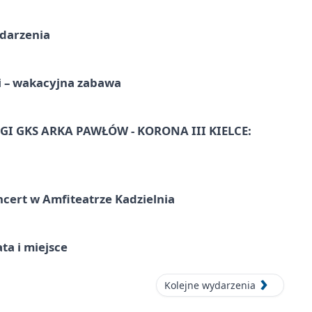
ydarzenia
i – wakacyjna zabawa
I GKS ARKA PAWŁÓW - KORONA III KIELCE:
ncert w Amfiteatrze Kadzielnia
ata i miejsce
Kolejne wydarzenia