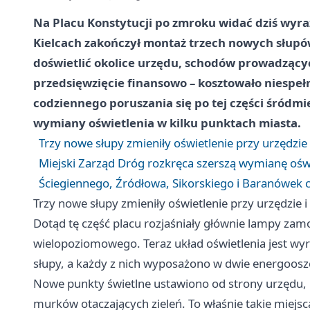
Na Placu Konstytucji po zmroku widać dziś wyraź
Kielcach zakończył montaż trzech nowych słup
doświetlić okolice urzędu, schodów prowadzącyc
przedsięwzięcie finansowo – kosztowało niespełn
codziennego poruszania się po tej części śródmi
wymiany oświetlenia w kilku punktach miasta.
Trzy nowe słupy zmieniły oświetlenie przy urzędzie
Miejski Zarząd Dróg rozkręca szerszą wymianę oświ
Ściegiennego, Źródłowa, Sikorskiego i Baranówek c
Trzy nowe słupy zmieniły oświetlenie przy urzędzie 
Dotąd tę część placu rozjaśniały głównie lampy zam
wielopoziomowego. Teraz układ oświetlenia jest wyraź
słupy, a każdy z nich wyposażono w dwie energoos
Nowe punkty świetlne ustawiono od strony urzędu,
murków otaczających zieleń. To właśnie takie miejsc