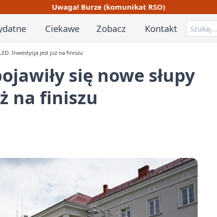
Uwaga! Burze (komunikat RSO)
ydatne
Ciekawe
Zobacz
Kontakt
ED. Inwestycja jest już na finiszu
pojawiły się nowe słupy
ż na finiszu