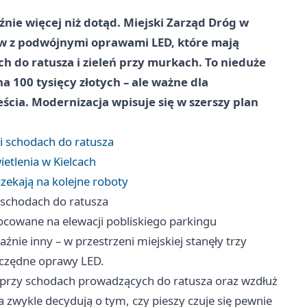
nie więcej niż dotąd. Miejski Zarząd Dróg w
ów z podwójnymi oprawami LED, które mają
h do ratusza i zieleń przy murkach. To nieduże
a 100 tysięcy złotych – ale ważne dla
eścia. Modernizacja wpisuje się w szerszy plan
 i schodach do ratusza
etlenia w Kielcach
zekają na kolejne roboty
i schodach do ratusza
ocowane na elewacji pobliskiego parkingu
nie inny – w przestrzeni miejskiej stanęły trzy
zczędne oprawy LED.
 przy schodach prowadzących do ratusza oraz wzdłuż
a zwykle decydują o tym, czy pieszy czuje się pewnie