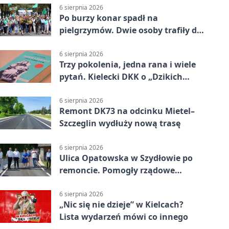
6 sierpnia 2026
Po burzy konar spadł na
pielgrzymów. Dwie osoby trafiły do
szpitala
6 sierpnia 2026
Trzy pokolenia, jedna rana i wiele
pytań. Kielecki DKK o „Dzikich
łabędziach”
6 sierpnia 2026
Remont DK73 na odcinku Mietel–
Szczeglin wydłuży nową trasę
6 sierpnia 2026
Ulica Opatowska w Szydłowie po
remoncie. Pomogły rządowe
pieniądze
6 sierpnia 2026
„Nic się nie dzieje” w Kielcach?
Lista wydarzeń mówi co innego