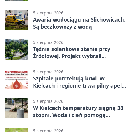
Kielcach
5 sierpnia 2026
Awaria wodociągu na Ślichowicach.
Są beczkowozy z wodą
5 sierpnia 2026
Tężnia solankowa stanie przy
Źródłowej. Projekt wybrali
mieszkańcy Kielc
5 sierpnia 2026
Szpitale potrzebują krwi. W
Kielcach i regionie trwa pilny apel
do dawców
5 sierpnia 2026
W Kielcach temperatury sięgną 38
stopni. Woda i cień pomogą
przetrwać upał
5 sierpnia 2026