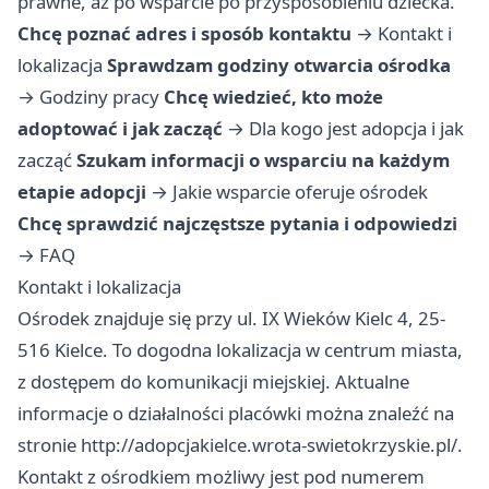
prawne, aż po wsparcie po przysposobieniu dziecka.
Chcę poznać adres i sposób kontaktu
→
Kontakt i
lokalizacja
Sprawdzam godziny otwarcia ośrodka
→
Godziny pracy
Chcę wiedzieć, kto może
adoptować i jak zacząć
→
Dla kogo jest adopcja i jak
zacząć
Szukam informacji o wsparciu na każdym
etapie adopcji
→
Jakie wsparcie oferuje ośrodek
Chcę sprawdzić najczęstsze pytania i odpowiedzi
→
FAQ
Kontakt i lokalizacja
Ośrodek znajduje się przy ul. IX Wieków Kielc 4, 25-
516 Kielce. To dogodna lokalizacja w centrum miasta,
z dostępem do komunikacji miejskiej. Aktualne
informacje o działalności placówki można znaleźć na
stronie http://adopcjakielce.wrota-swietokrzyskie.pl/.
Kontakt z ośrodkiem możliwy jest pod numerem