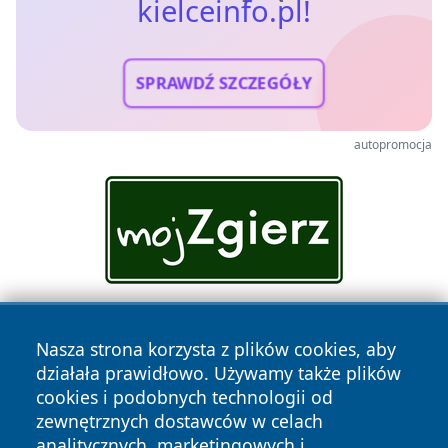
kielceinfo.pl!
SPRAWDŹ SZCZEGÓŁY
autopromocja
Nasza strona korzysta z plików cookies, aby
działała prawidłowo. Używamy także plików
cookies i podobnych technologii od
zewnętrznych dostawców w celach
analitycznych, marketingowych i
Copyright © 2026 kielceinfo.pl Wszystkie prawa zastrzeżone.