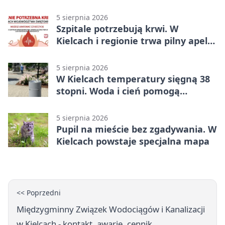
mieszkańcy Kielc
5 sierpnia 2026
Szpitale potrzebują krwi. W
Kielcach i regionie trwa pilny apel
do dawców
5 sierpnia 2026
W Kielcach temperatury sięgną 38
stopni. Woda i cień pomogą
przetrwać upał
5 sierpnia 2026
Pupil na mieście bez zgadywania. W
Kielcach powstaje specjalna mapa
<< Poprzedni
Międzygminny Związek Wodociągów i Kanalizacji
w Kielcach - kontakt, awarie, cennik