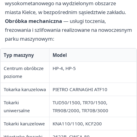
wysokometanowego na wydzielonym obszarze
miasta Kielce, w bezpośrednim sąsiedztwie zakładu.
Obróbka mechaniczna
— usługi toczenia,
frezowania i szlifowania realizowane na nowoczesnym
parku maszynowym:
Typ maszyny
Model
Centrum obróbcze
HP-4, HP-5
poziome
Tokarka karuzelowa
PIETRO CARNAGHI ATF10
Tokarki
TUD50/1500, TR70/1500,
uniwersalne
TR90B/2000, TR70B/3000
Tokarki karuzelowe
KNA110/1100, KCF200
Wiertarko-frezarki
2622B, CWCA-80