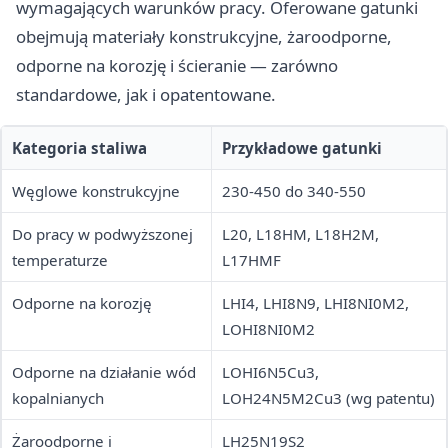
wymagających warunków pracy. Oferowane gatunki
obejmują materiały konstrukcyjne, żaroodporne,
odporne na korozję i ścieranie — zarówno
standardowe, jak i opatentowane.
Kategoria staliwa
Przykładowe gatunki
Węglowe konstrukcyjne
230-450 do 340-550
Do pracy w podwyższonej
L20, L18HM, L18H2M,
temperaturze
L17HMF
Odporne na korozję
LHI4, LHI8N9, LHI8NI0M2,
LOHI8NI0M2
Odporne na działanie wód
LOHI6N5Cu3,
kopalnianych
LOH24N5M2Cu3 (wg patentu)
Żaroodporne i
LH25N19S2