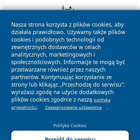
Nasza strona korzysta z plików cookies, aby
działała prawidłowo. Używamy także plików
cookies i podobnych technologii od
zewnętrznych dostawców w celach
analitycznych, marketingowych i
społecznościowych. Informacje te mogą być
przetwarzane również przez naszych
partnerów. Kontynuując korzystanie ze
Copyright © 2026 kielceinfo.pl Wszystkie prawa zastrzeżone.
strony lub klikając „Przechodzę do serwisu",
wyrażasz zgodę na użycie dodatkowych
plików cookies zgodnie z naszą
polityką
Polityka
Polityka
News
Autorzy
.
.
prywatności
Zaawansowane ustawienia
Prywatności
Cookies
Polityka Cookies
Przejdź do serwisu