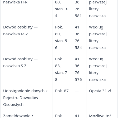
nazwiska H-R
80,
36
pierwszej
stan. 3-
76
litery
4
581
nazwiska
Dowód osobisty —
Pok.
41
Według
nazwiska M-Ż
80,
36
pierwszej
stan. 5-
76
litery
6
584
nazwiska
Dowód osobisty —
Pok.
41
Według
nazwiska S-Z
83,
36
pierwszej
stan. 7-
76
litery
8
576
nazwiska
Udostępnienie danych z
Pok. 87
—
Opłata 31 zł
Rejestru Dowodów
Osobistych
Zameldowanie /
Pok.
41
Możliwe też