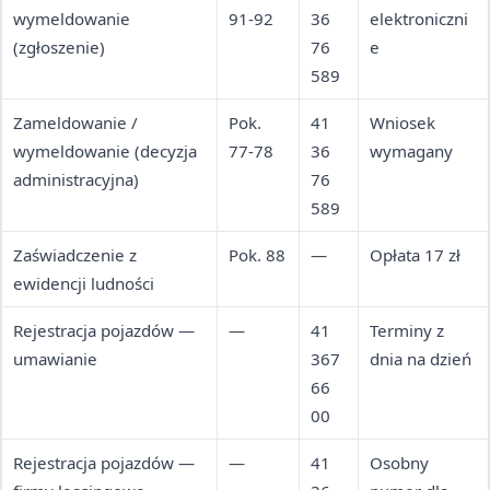
wymeldowanie
91-92
36
elektroniczni
(zgłoszenie)
76
e
589
Zameldowanie /
Pok.
41
Wniosek
wymeldowanie (decyzja
77-78
36
wymagany
administracyjna)
76
589
Zaświadczenie z
Pok. 88
—
Opłata 17 zł
ewidencji ludności
Rejestracja pojazdów —
—
41
Terminy z
umawianie
367
dnia na dzień
66
00
Rejestracja pojazdów —
—
41
Osobny