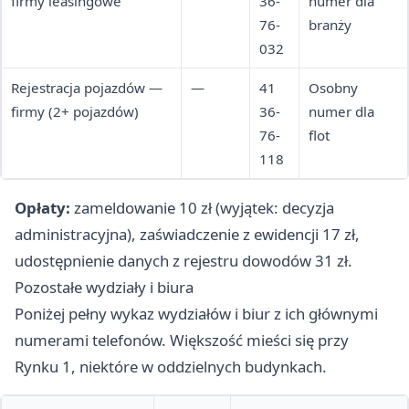
firmy leasingowe
36-
numer dla
76-
branży
032
Rejestracja pojazdów —
—
41
Osobny
firmy (2+ pojazdów)
36-
numer dla
76-
flot
118
Opłaty:
zameldowanie 10 zł (wyjątek: decyzja
administracyjna), zaświadczenie z ewidencji 17 zł,
udostępnienie danych z rejestru dowodów 31 zł.
Pozostałe wydziały i biura
Poniżej pełny wykaz wydziałów i biur z ich głównymi
numerami telefonów. Większość mieści się przy
Rynku 1, niektóre w oddzielnych budynkach.