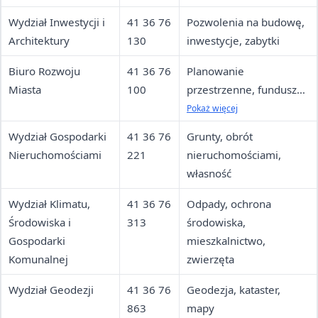
niepełnosprawnych
Wydział Inwestycji i
41 36 76
Pozwolenia na budowę,
Architektury
130
inwestycje, zabytki
Biuro Rozwoju
41 36 76
Planowanie
Miasta
100
przestrzenne, fundusze
UE, działalność
Pokaż więcej
gospodarcza
Wydział Gospodarki
41 36 76
Grunty, obrót
Nieruchomościami
221
nieruchomościami,
własność
Wydział Klimatu,
41 36 76
Odpady, ochrona
Środowiska i
313
środowiska,
Gospodarki
mieszkalnictwo,
Komunalnej
zwierzęta
Wydział Geodezji
41 36 76
Geodezja, kataster,
863
mapy