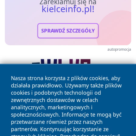
Zareklamuj się na
kielceinfo.pl!
SPRAWDŹ SZCZEGÓŁY
autopromocja
Nasza strona korzysta z plików cookies, aby
działała prawidłowo. Używamy także plików
cookies i podobnych technologii od
zewnętrznych dostawców w celach
analitycznych, marketingowych i
społecznościowych. Informacje te mogą być
przetwarzane również przez naszych
partnerów. Kontynuując korzystanie ze
Copyright © 2026 kielceinfo.pl Wszystkie prawa zastrzeżone.