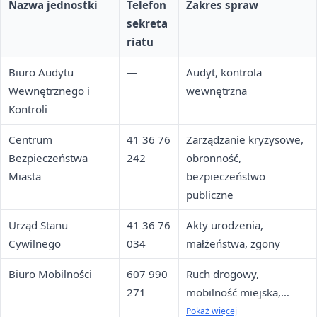
Nazwa jednostki
Telefon
Zakres spraw
sekreta
riatu
Biuro Audytu
—
Audyt, kontrola
Wewnętrznego i
wewnętrzna
Kontroli
Centrum
41 36 76
Zarządzanie kryzysowe,
Bezpieczeństwa
242
obronność,
Miasta
bezpieczeństwo
publiczne
Urząd Stanu
41 36 76
Akty urodzenia,
Cywilnego
034
małżeństwa, zgony
Biuro Mobilności
607 990
Ruch drogowy,
271
mobilność miejska,
sprawy osób
Pokaż więcej