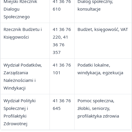
Miejski Rzecznik
41 36 76
Dialog społeczny,
Dialogu
610
konsultacje
Społecznego
Rzecznik Budżetu i
41 36 76
Budżet, księgowość, VAT
Księgowości
220, 41
36 76
357
Wydział Podatków,
41 36 76
Podatki lokalne,
Zarządzania
101
windykacja, egzekucja
Należnościami i
Windykacji
Wydział Polityki
41 36 76
Pomoc społeczna,
Społecznej i
645
żłobki, seniorzy,
Profilaktyki
profilaktyka zdrowia
Zdrowotnej