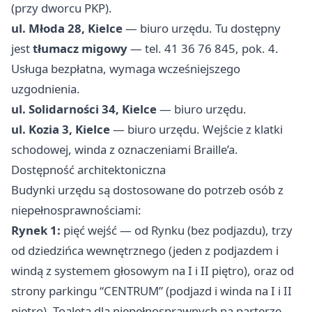
(przy dworcu PKP).
ul. Młoda 28, Kielce
— biuro urzędu. Tu dostępny
jest
tłumacz migowy
— tel. 41 36 76 845, pok. 4.
Usługa bezpłatna, wymaga wcześniejszego
uzgodnienia.
ul. Solidarności 34, Kielce
— biuro urzędu.
ul. Kozia 3, Kielce
— biuro urzędu. Wejście z klatki
schodowej, winda z oznaczeniami Braille’a.
Dostępność architektoniczna
Budynki urzędu są dostosowane do potrzeb osób z
niepełnosprawnościami:
Rynek 1:
pięć wejść — od Rynku (bez podjazdu), trzy
od dziedzińca wewnętrznego (jeden z podjazdem i
windą z systemem głosowym na I i II piętro), oraz od
strony parkingu “CENTRUM” (podjazd i winda na I i II
piętro). Toaleta dla niepełnosprawnych na parterze