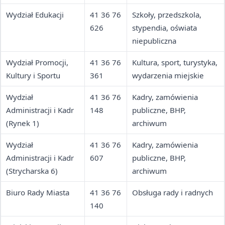
Wydział Edukacji
41 36 76
Szkoły, przedszkola,
626
stypendia, oświata
niepubliczna
Wydział Promocji,
41 36 76
Kultura, sport, turystyka,
Kultury i Sportu
361
wydarzenia miejskie
Wydział
41 36 76
Kadry, zamówienia
Administracji i Kadr
148
publiczne, BHP,
(Rynek 1)
archiwum
Wydział
41 36 76
Kadry, zamówienia
Administracji i Kadr
607
publiczne, BHP,
(Strycharska 6)
archiwum
Biuro Rady Miasta
41 36 76
Obsługa rady i radnych
140