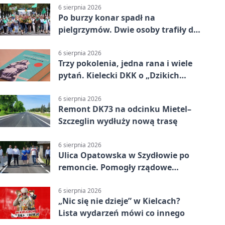
6 sierpnia 2026
Po burzy konar spadł na
pielgrzymów. Dwie osoby trafiły do
szpitala
6 sierpnia 2026
Trzy pokolenia, jedna rana i wiele
pytań. Kielecki DKK o „Dzikich
łabędziach”
6 sierpnia 2026
Remont DK73 na odcinku Mietel–
Szczeglin wydłuży nową trasę
6 sierpnia 2026
Ulica Opatowska w Szydłowie po
remoncie. Pomogły rządowe
pieniądze
6 sierpnia 2026
„Nic się nie dzieje” w Kielcach?
Lista wydarzeń mówi co innego