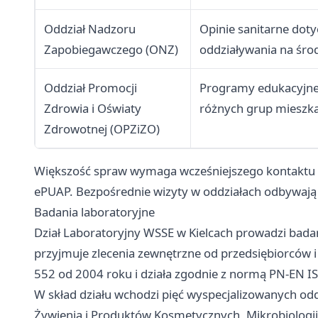
Oddział Nadzoru
Opinie sanitarne dot
Zapobiegawczego (ONZ)
oddziaływania na śro
Oddział Promocji
Programy edukacyjne,
Zdrowia i Oświaty
różnych grup miesz
Zdrowotnej (OPZiZO)
Większość spraw wymaga wcześniejszego kontaktu t
ePUAP. Bezpośrednie wizyty w oddziałach odbywają 
Badania laboratoryjne
Dział Laboratoryjny WSSE w Kielcach prowadzi badani
przyjmuje zlecenia zewnętrzne od przedsiębiorców 
552 od 2004 roku i działa zgodnie z normą PN-EN 
W skład działu wchodzi pięć wyspecjalizowanych od
Żywienia i Produktów Kosmetycznych, Mikrobiologii,