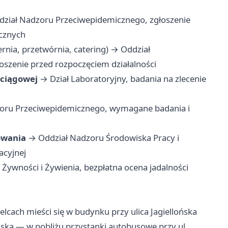
ział Nadzoru Przeciwepidemicznego, zgłoszenie
cznych
ernia, przetwórnia, catering) → Oddział
szenie przed rozpoczęciem działalności
ociągowej
→ Dział Laboratoryjny, badania na zlecenie
oru Przeciwepidemicznego, wymagane badania i
owania
→ Oddział Nadzoru Środowiska Pracy i
acyjnej
Żywności i Żywienia, bezpłatna ocena jadalności
lcach mieści się w budynku przy ulica Jagiellońska
jską — w pobliżu przystanki autobusowe przy ul.