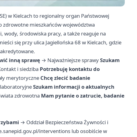
E) w Kielcach to regionalny organ Państwowej
stwo zdrowotne mieszkańców województwa
i, wody, środowiska pracy, a także reaguje na
eści się przy ulica Jagiellońska 68 w Kielcach, gdzie
m akredytowane.
twić inną sprawę
→
Najważniejsze sprawy
Szukam
ontakt i siedziba
Potrzebuję kontaktu do
ały merytoryczne
Chcę zlecić badanie
laboratoryjne
Szukam informacji o aktualnych
świata zdrowotna
Mam pytanie o zatrucie, badanie
rzybami
→ Oddział Bezpieczeństwa Żywności i
e.sanepid.gov.pl/interventions
lub osobiście w