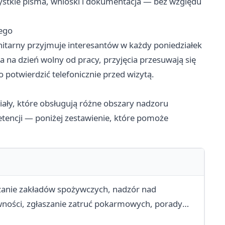
ystkie pisma, wnioski i dokumentacja — bez względu
nego
itarny przyjmuje interesantów w każdy poniedziałek
a na dzień wolny od pracy, przyjęcia przesuwają się
o potwierdzić telefonicznie przed wizytą.
iały, które obsługują różne obszary nadzoru
tencji — poniżej zestawienie, które pomoże
rdzanie zakładów spożywczych, nadzór nad
ności, zgłaszanie zatruć pokarmowych, porady
m RASFF (wczesne ostrzeganie o niebezpiecznej