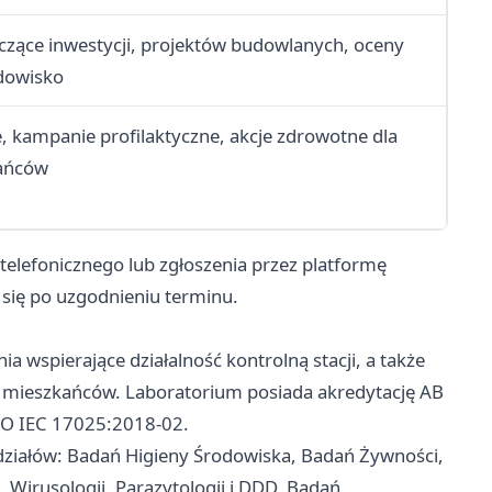
yczące inwestycji, projektów budowlanych, oceny
dowisko
 kampanie profilaktyczne, akcje zdrowotne dla
kańców
elefonicznego lub zgłoszenia przez platformę
się po uzgodnieniu terminu.
a wspierające działalność kontrolną stacji, a także
i mieszkańców. Laboratorium posiada akredytację AB
ISO IEC 17025:2018-02.
działów: Badań Higieny Środowiska, Badań Żywności,
 Wirusologii, Parazytologii i DDD, Badań