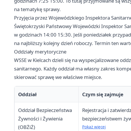
godzinach 7:25 15:00. To tutaj przyjmowane są wsz
na tematykę sprawy.
Przyjęcia przez Wojewódzkiego Inspektora Sanitar
Świętokrzyski Państwowy Wojewódzki Inspektor San
w godzinach 14:00 15:30. Jeśli poniedziałek przypad
na najbliższy kolejny dzień roboczy. Termin ten wart
Oddziały merytoryczne
WSSE w Kielcach dzieli się na wyspecjalizowane oddz
sanitarnego. Każdy oddział ma własny zakres kompe
skierować sprawę we właściwe miejsce.
Oddział
Czym się zajmuje
Oddział Bezpieczeństwa
Rejestracja i zatwie
Żywności i Żywienia
bezpieczeństwem żyw
(OBŻiŻ)
grzyboznawcze, syste
Pokaż więcej