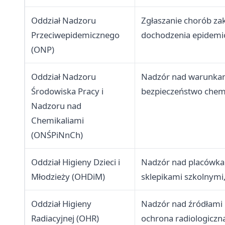
żywności)
Oddział Nadzoru
Zgłaszanie chorób za
Przeciwepidemicznego
dochodzenia epidemi
(ONP)
Oddział Nadzoru
Nadzór nad warunkami
Środowiska Pracy i
bezpieczeństwo chem
Nadzoru nad
Chemikaliami
(ONŚPiNnCh)
Oddział Higieny Dzieci i
Nadzór nad placówkam
Młodzieży (OHDiM)
sklepikami szkolnymi
Oddział Higieny
Nadzór nad źródłami 
Radiacyjnej (OHR)
ochrona radiologiczn