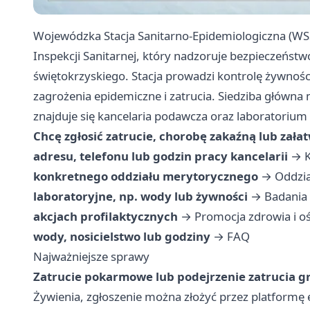
Wojewódzka Stacja Sanitarno-Epidemiologiczna (WSS
Inspekcji Sanitarnej, który nadzoruje bezpieczeń
świętokrzyskiego. Stacja prowadzi kontrolę żywnośc
zagrożenia epidemiczne i zatrucia. Siedziba główna mi
znajduje się kancelaria podawcza oraz laboratoriu
Chcę zgłosić zatrucie, chorobę zakaźną lub zała
adresu, telefonu lub godzin pracy kancelarii
→
K
konkretnego oddziału merytorycznego
→
Oddzi
laboratoryjne, np. wody lub żywności
→
Badania 
akcjach profilaktycznych
→
Promocja zdrowia i o
wody, nosicielstwo lub godziny
→
FAQ
Najważniejsze sprawy
Zatrucie pokarmowe lub podejrzenie zatrucia g
Żywienia, zgłoszenie można złożyć przez platformę