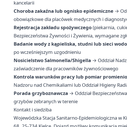
kancelarii
Choroba zakaźna lub ognisko epidemiczne
→ Odd
obowiązkowe dla placówek medycznych i diagnosty
Rejestracja zakładu spożywczego
(piekarnia, cuki
Bezpieczeństwa Żywności i Żywienia, wymagane zgło
Badanie wody z kąpieliska, studni lub sieci wod
po wcześniejszym uzgodnieniu
Nosicielstwo Salmonella/Shigella
→ Oddział Nadz
zaświadczenie dla pracowników żywnościowego
Kontrola warunków pracy lub pomiar promieni
Nadzoru nad Chemikaliami lub Oddział Higieny Radi
Porada grzyboznawcza
→ Oddział Bezpieczeństwa 
grzybów zebranych w terenie
Kontakt i siedziba
Wojewódzka Stacja Sanitarno-Epidemiologiczna w Kie
68, 25-734 Kielce. Dojazd możliwy komunikacją mie