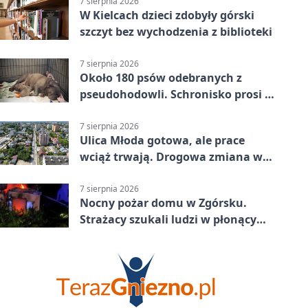
7 sierpnia 2026
W Kielcach dzieci zdobyły górski
szczyt bez wychodzenia z biblioteki
7 sierpnia 2026
Około 180 psów odebranych z
pseudohodowli. Schronisko prosi o
pomoc
7 sierpnia 2026
Ulica Młoda gotowa, ale prace
wciąż trwają. Drogowa zmiana w
Kielcach
7 sierpnia 2026
Nocny pożar domu w Zgórsku.
Strażacy szukali ludzi w płonącym
budynku