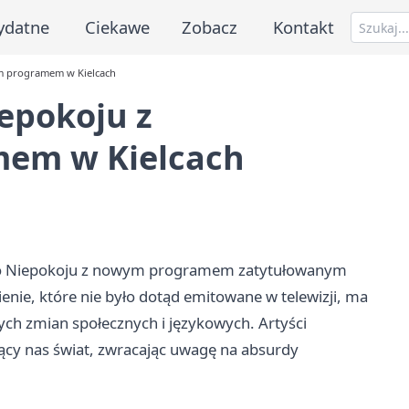
ydatne
Ciekawe
Zobacz
Kontakt
m programem w Kielcach
epokoju z
em w Kielcach
ego Niepokoju z nowym programem zatytułowanym
enie, które nie było dotąd emitowane w telewizji, ma
ch zmian społecznych i językowych. Artyści
jący nas świat, zwracając uwagę na absurdy