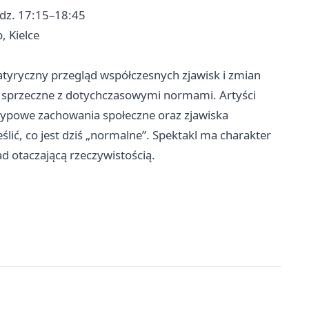
odz. 17:15–18:45
, Kielce
yryczny przegląd współczesnych zjawisk i zmian
ub sprzeczne z dotychczasowymi normami. Artyści
etypowe zachowania społeczne oraz zjawiska
eślić, co jest dziś „normalne”. Spektakl ma charakter
ad otaczającą rzeczywistością.