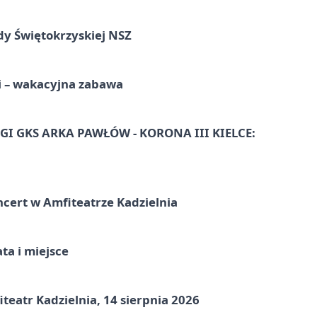
dy Świętokrzyskiej NSZ
i – wakacyjna zabawa
I GKS ARKA PAWŁÓW - KORONA III KIELCE:
ncert w Amfiteatrze Kadzielnia
ata i miejsce
eatr Kadzielnia, 14 sierpnia 2026