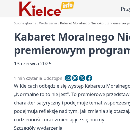
Prz
Strona główna
Wydarzenia
Kabaret Moralnego Niepokoju z premierowy
Kabaret Moralnego Ni
premierowym program
13 czerwca 2025
1 min czytania
Udostępnij
W Kielcach odbędzie się występ Kabaretu Moraln
„Normalne to to nie jest”. To premierowe przedstawi
charakter satyryczny i podejmuje temat współczesny
podejmują refleksję nad tym, jak zmienia się otacza
codzienności oraz zmieniające się normy.
Szczegóły wydarzenia