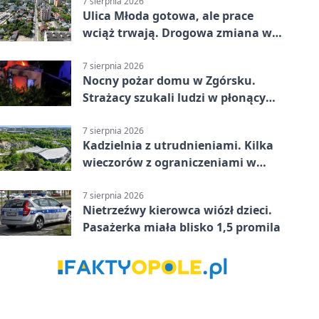
7 sierpnia 2026
Ulica Młoda gotowa, ale prace
wciąż trwają. Drogowa zmiana w
Kielcach
7 sierpnia 2026
Nocny pożar domu w Zgórsku.
Strażacy szukali ludzi w płonącym
budynku
7 sierpnia 2026
Kadzielnia z utrudnieniami. Kilka
wieczorów z ograniczeniami w
ruchu
7 sierpnia 2026
Nietrzeźwy kierowca wiózł dzieci.
Pasażerka miała blisko 1,5 promila