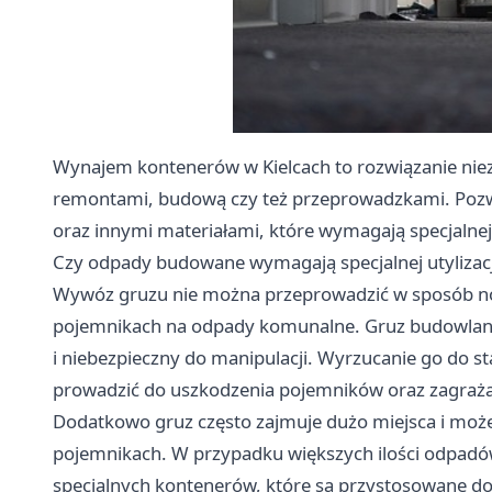
Wynajem kontenerów w Kielcach to rozwiązanie niez
remontami, budową czy też przeprowadzkami. Poz
oraz innymi materiałami, które wymagają specjalnej u
Czy odpady budowane wymagają specjalnej utylizacj
Wywóz gruzu nie można przeprowadzić w sposób nor
pojemnikach na odpady komunalne. Gruz budowlany, ta
i niebezpieczny do manipulacji. Wyrzucanie go d
prowadzić do uszkodzenia pojemników oraz zagraża
Dodatkowo gruz często zajmuje dużo miejsca i moż
pojemnikach. W przypadku większych ilości odpadó
specjalnych kontenerów, które są przystosowane do