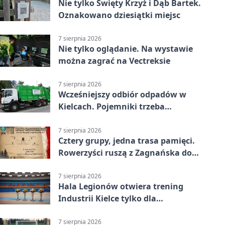
Nie tylko Święty Krzyż i Dąb Bartek.
Oznakowano dziesiątki miejsc
7 sierpnia 2026
Nie tylko oglądanie. Na wystawie
można zagrać na Vectreksie
7 sierpnia 2026
Wcześniejszy odbiór odpadów w
Kielcach. Pojemniki trzeba
wystawić wcześniej
7 sierpnia 2026
Cztery grupy, jedna trasa pamięci.
Rowerzyści ruszą z Zagnańska do
Lasocina
7 sierpnia 2026
Hala Legionów otwiera trening
Industrii Kielce tylko dla
karnetowiczów
7 sierpnia 2026