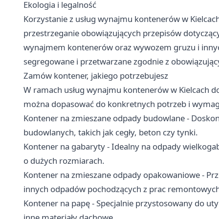
Ekologia i legalność
Korzystanie z usług wynajmu kontenerów w Kielcach
przestrzeganie obowiązujących przepisów dotyczącyc
wynajmem kontenerów oraz wywozem gruzu i innyc
segregowane i przetwarzane zgodnie z obowiązują
Zamów kontener, jakiego potrzebujesz
W ramach usług wynajmu kontenerów w Kielcach do
można dopasować do konkretnych potrzeb i wymaga
Kontener na zmieszane odpady budowlane - Doskon
budowlanych, takich jak cegły, beton czy tynki.
Kontener na gabaryty - Idealny na odpady wielkogab
o dużych rozmiarach.
Kontener na zmieszane odpady opakowaniowe - Prz
innych odpadów pochodzących z prac remontowych
Kontener na papę - Specjalnie przystosowany do utyl
inne materiały dachowe.