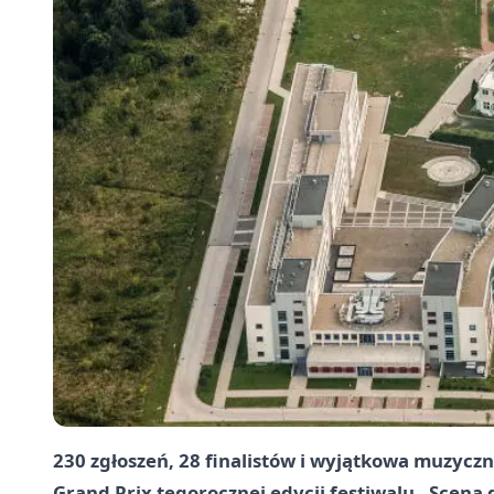
230 zgłoszeń, 28 finalistów i wyjątkowa muzyczn
Grand Prix tegorocznej edycji festiwalu „Scena 