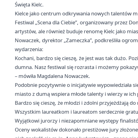
Święta Kielc.
Kielce jako centrum odkrywania nowych talentów 
Festiwal „Scena dla Ciebie”, organizowany przez D
artystów, ale również buduje renomę Kielc jako mia
Nowaczek, dyrektor „Zameczka”, podkreśliła ogro
wydarzenia:
Kochani, bardzo się cieszę, że jest was tak dużo. P
dumna. Nasz festiwal się rozrasta i możemy pokazy
– mówiła Magdalena Nowaczek.
Podobnie pozytywnie o inicjatywie wypowiedziała się
miasto z dumą wspiera młode talenty i wierzy w ich 
Bardzo się cieszę, że młodzi i zdolni przyjeżdżają do
Wszystkim laureatkom i laureatom serdecznie gratul
Wyjątkowi jurorzy i niezapomniane występy finalist
Oceny wokalistów dokonało prestiżowe jury złożone