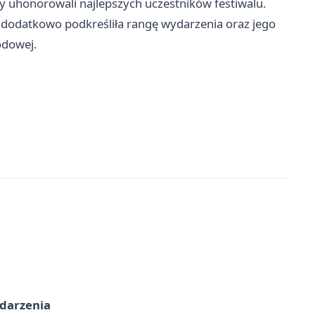
 uhonorowali najlepszych uczestników festiwalu.
c dodatkowo podkreśliła rangę wydarzenia oraz jego
odowej.
ydarzenia