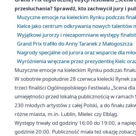
przesłuchania? Sprawdź, kto zachwycił jury i pub
Muzyczne emocje na kieleckim Rynku podczas finału
Kielce jako centrum odkrywania nowych talentów
Wyjątkowi jurorzy i niezapomniane występy finalis
Grand Prix trafiło do Anny Taranek z Małogoszcza
Nagrody specjalne od jurora oraz wsparcie dla mł
Wyróżnienia wręczane przez prezydentkę Kielc oraz 
Muzyczne emocje na kieleckim Rynku podczas finału 
W sobotnie popołudnie 28 czerwca kielecki Rynek za
trzeci finaliści Ogólnopolskiego Festiwalu „Scena dl
umiejętności przed lokalną publicznością w ramach Ś
230 młodych artystów z całej Polski, a do finału za
różne miasta, m.in. Lublin, Mielec czy Elbląg.
Występy trwały od godziny 16:00 do 19:00, a napięc
godzinie 20:00. Publiczność miała też okazję zobacz