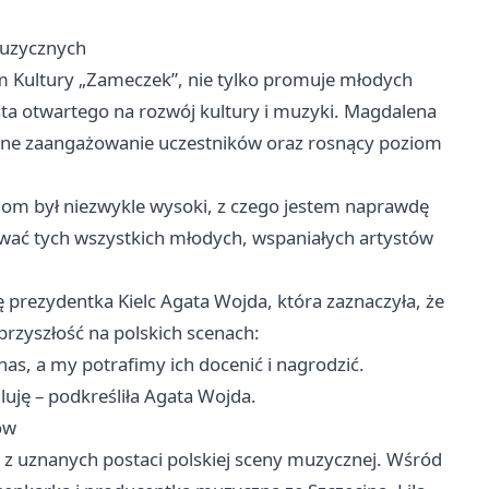
muzycznych
om Kultury „Zameczek”, nie tylko promuje młodych
sta otwartego na rozwój kultury i muzyki. Magdalena
mne zaangażowanie uczestników oraz rosnący poziom
oziom był niezwykle wysoki, z czego jestem naprawdę
wać tych wszystkich młodych, wspaniałych artystów
 prezydentka Kielc Agata Wojda, która zaznaczyła, że
przyszłość na polskich scenach:
 nas, a my potrafimy ich docenić i nagrodzić.
uję – podkreśliła Agata Wojda.
ów
 z uznanych postaci polskiej sceny muzycznej. Wśród