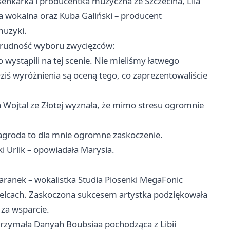
osenkarka i producentka muzyczna ze Szczecina, Lila
ka wokalna oraz Kuba Galiński – producent
muzyki.
 trudność wyboru zwycięzców:
bo wystąpili na tej scenie. Nie mieliśmy łatwego
Dziś wyróżnienia są oceną tego, co zaprezentowaliście
a Wojtal ze Złotej wyznała, że mimo stresu ogromnie
nagroda to dla mnie ogromne zaskoczenie.
 Urlik – opowiadała Marysia.
aranek – wokalistka Studia Piosenki MegaFonic
elcach. Zaskoczona sukcesem artystka podziękowała
 za wsparcie.
zymała Danyah Boubsiaa pochodząca z Libii