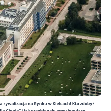
a rywalizacja na Rynku w Kielcach! Kto zdobył
dla Ciebie” i jak przebiegały emocjonujące