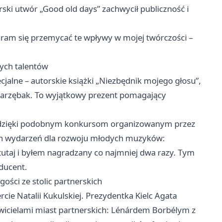
rski utwór „Good old days” zachwycił publiczność i
taram się przemycać te wpływy w mojej twórczości –
dych talentów
jalne – autorskie książki „Niezbędnik mojego głosu”,
i Jarzębak. To wyjątkowy prezent pomagający
nie dzięki podobnym konkursom organizowanym przez
ich wydarzeń dla rozwoju młodych muzyków:
taj i byłem nagradzany co najmniej dwa razy. Tym
oducent.
ości ze stolic partnerskich
cie Natalii Kukulskiej. Prezydentka Kielc Agata
wicielami miast partnerskich: Lénárdem Borbélym z