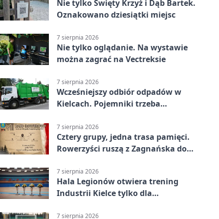
Nie tylko Święty Krzyż i Dąb Bartek.
Oznakowano dziesiątki miejsc
7 sierpnia 2026
Nie tylko oglądanie. Na wystawie
można zagrać na Vectreksie
7 sierpnia 2026
Wcześniejszy odbiór odpadów w
Kielcach. Pojemniki trzeba
wystawić wcześniej
7 sierpnia 2026
Cztery grupy, jedna trasa pamięci.
Rowerzyści ruszą z Zagnańska do
Lasocina
7 sierpnia 2026
Hala Legionów otwiera trening
Industrii Kielce tylko dla
karnetowiczów
7 sierpnia 2026