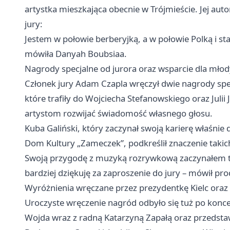
artystka mieszkająca obecnie w Trójmieście. Jej auto
jury:
Jestem w połowie berberyjką, a w połowie Polką i s
mówiła Danyah Boubsiaa.
Nagrody specjalne od jurora oraz wsparcie dla mło
Członek jury Adam Czapla wręczył dwie nagrody spec
które trafiły do Wojciecha Stefanowskiego oraz Juli
artystom rozwijać świadomość własnego głosu.
Kuba Galiński, który zaczynał swoją karierę właś
Dom Kultury „Zameczek”, podkreślił znaczenie tak
Swoją przygodę z muzyką rozrywkową zaczynałem tu
bardziej dziękuję za zaproszenie do jury – mówił pr
Wyróżnienia wręczane przez prezydentkę Kielc oraz g
Uroczyste wręczenie nagród odbyło się tuż po koncer
Wojda wraz z radną Katarzyną Zapałą oraz przedsta