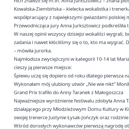
nich znaleźli się m.in. Anna Jurksztowicz – znana pi
Kowalska-Ziembińska – kielecka wokalistka i trener
współpracujący z największymi gwiazdami polskiej 
Przewodnicząca jury Anna Jurksztowicz podkreśliła
W naszej opinii wszyscy dzisiejsi wokaliści wygrali, 
zadania i nawet kłóciliśmy się o to, kto ma wygrać. 
– mówiła jurorka.
Najmłodsza zwyciężczyni w kategorii 10-14 lat Mari
cieszy ją pierwsze miejsce:
Śpiewu uczę się dopiero od roku dlatego pierwsza 
Wykonałam mój ulubiony utwór „Nie wie nikt” Moniki
Grand Prix trafiło do Anny Taranek z Małogoszcza
Najważniejsze wyróżnienie festiwalu zdobyła Anna T
działającego przy Młodzieżowym Domu Kultury w Ki
swojej trenerce Justynie Łysak-Jończyk oraz rodzinie
Wśród dorosłych wykonawców pierwszą nagrodę otr