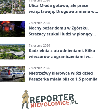
7 sierpnia 2026
Ulica Młoda gotowa, ale prace
wciąż trwają. Drogowa zmiana w
Kielcach
7 sierpnia 2026
Nocny pożar domu w Zgórsku.
Strażacy szukali ludzi w płonącym
budynku
7 sierpnia 2026
Kadzielnia z utrudnieniami. Kilka
wieczorów z ograniczeniami w
ruchu
7 sierpnia 2026
Nietrzeźwy kierowca wiózł dzieci.
Pasażerka miała blisko 1,5 promila