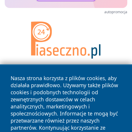
autopromocja
Nasza strona korzysta z plików cookies, aby
działała prawidłowo. Używamy także plików
cookies i podobnych technologii od
zewnętrznych dostawców w celach
analitycznych, marketingowych i
Copyright © 2026 kielceinfo.pl Wszystkie prawa zastrzeżone.
społecznościowych. Informacje te mogą być
przetwarzane również przez naszych
partnerów. Kontynuując korzystanie ze
Polityka
Polityka
News
Autorzy