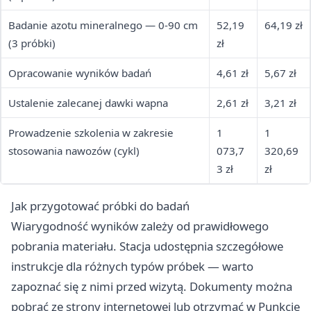
Badanie azotu mineralnego — 0-90 cm
52,19
64,19 zł
(3 próbki)
zł
Opracowanie wyników badań
4,61 zł
5,67 zł
Ustalenie zalecanej dawki wapna
2,61 zł
3,21 zł
Prowadzenie szkolenia w zakresie
1
1
stosowania nawozów (cykl)
073,7
320,69
3 zł
zł
Jak przygotować próbki do badań
Wiarygodność wyników zależy od prawidłowego
pobrania materiału. Stacja udostępnia szczegółowe
instrukcje dla różnych typów próbek — warto
zapoznać się z nimi przed wizytą. Dokumenty można
pobrać ze strony internetowej lub otrzymać w Punkcie