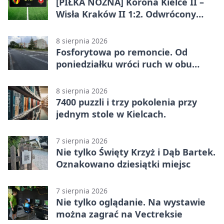
[PIŁKA NOŻNA] Korona Kielce II –
Wisła Kraków II 1:2. Odwrócony
wynik w Betclic 3. Liga Grupa 4
(Grupa IV)
8 sierpnia 2026
Fosforytowa po remoncie. Od
poniedziałku wróci ruch w obu
kierunkach
8 sierpnia 2026
7400 puzzli i trzy pokolenia przy
jednym stole w Kielcach.
7 sierpnia 2026
Nie tylko Święty Krzyż i Dąb Bartek.
Oznakowano dziesiątki miejsc
7 sierpnia 2026
Nie tylko oglądanie. Na wystawie
można zagrać na Vectreksie