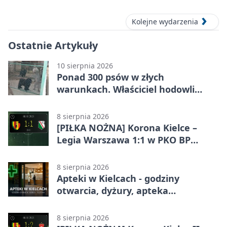
Kolejne wydarzenia
Ostatnie Artykuły
10 sierpnia 2026
Ponad 300 psów w złych
warunkach. Właściciel hodowli
trafił do aresztu
8 sierpnia 2026
[PIŁKA NOŻNA] Korona Kielce –
Legia Warszawa 1:1 w PKO BP
Ekstraklasie. Gospodarze
zatrzymali lidera
8 sierpnia 2026
Apteki w Kielcach - godziny
otwarcia, dyżury, apteka
całodobowa
8 sierpnia 2026