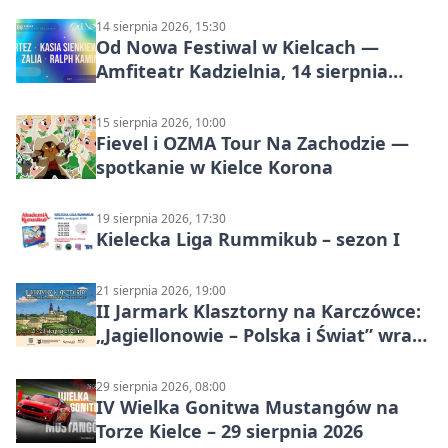
14 sierpnia 2026, 15:30
Od Nowa Festiwal w Kielcach —
Amfiteatr Kadzielnia, 14 sierpnia
2026
15 sierpnia 2026, 10:00
Fievel i OZMA Tour Na Zachodzie —
spotkanie w Kielce Korona
19 sierpnia 2026, 17:30
Kielecka Liga Rummikub – sezon I
21 sierpnia 2026, 19:00
II Jarmark Klasztorny na Karczówce:
„Jagiellonowie – Polska i Świat” wraca
z rycerzami, pokazami i
średniowiecznym klimatem
29 sierpnia 2026, 08:00
IV Wielka Gonitwa Mustangów na
Torze Kielce – 29 sierpnia 2026