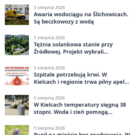
5 sierpnia 2026
Awaria wodociągu na Ślichowicach.
Są beczkowozy z wodą
5 sierpnia 2026
Tężnia solankowa stanie przy
Źródłowej. Projekt wybrali
mieszkańcy Kielc
5 sierpnia 2026
Szpitale potrzebują krwi. W
Kielcach i regionie trwa pilny apel
do dawców
5 sierpnia 2026
W Kielcach temperatury sięgną 38
stopni. Woda i cień pomogą
przetrwać upał
5 sierpnia 2026
Pupil na mieście bez zgadywania. W