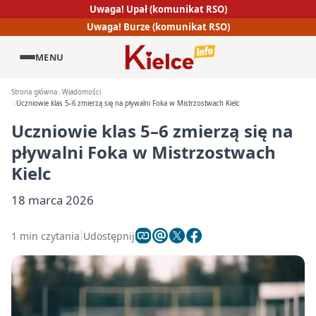
Uwaga! Upał (komunikat RSO)
Uwaga! Burze (komunikat RSO)
MENU
Strona główna
Wiadomości
Uczniowie klas 5–6 zmierzą się na pływalni Foka w Mistrzostwach Kielc
Uczniowie klas 5–6 zmierzą się na
pływalni Foka w Mistrzostwach
Kielc
18 marca 2026
1 min czytania
Udostępnij