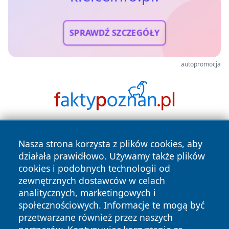
SPRAWDŹ SZCZEGÓŁY
autopromocja
Nasza strona korzysta z plików cookies, aby
działała prawidłowo. Używamy także plików
cookies i podobnych technologii od
zewnętrznych dostawców w celach
analitycznych, marketingowych i
Copyright © 2026 kielceinfo.pl Wszystkie prawa zastrzeżone.
społecznościowych. Informacje te mogą być
przetwarzane również przez naszych