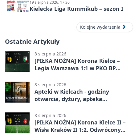
19 sierpnia 2026, 17:30
Kielecka Liga Rummikub – sezon I
Kolejne wydarzenia
Ostatnie Artykuły
8 sierpnia 2026
[PIŁKA NOŻNA] Korona Kielce –
Legia Warszawa 1:1 w PKO BP
Ekstraklasie. Gospodarze
zatrzymali lidera
8 sierpnia 2026
Apteki w Kielcach - godziny
otwarcia, dyżury, apteka
całodobowa
8 sierpnia 2026
[PIŁKA NOŻNA] Korona Kielce II –
Wisła Kraków II 1:2. Odwrócony
wynik w Betclic 3. Liga Grupa 4