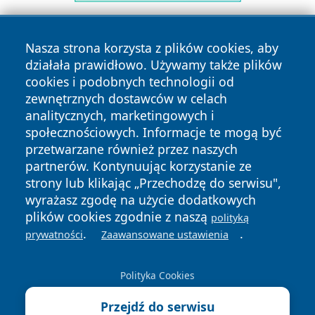
Nasza strona korzysta z plików cookies, aby
działała prawidłowo. Używamy także plików
cookies i podobnych technologii od
zewnętrznych dostawców w celach
analitycznych, marketingowych i
Copyright © 2026 kielceinfo.pl Wszystkie prawa zastrzeżone.
społecznościowych. Informacje te mogą być
przetwarzane również przez naszych
partnerów. Kontynuując korzystanie ze
Polityka
Polityka
News
Autorzy
strony lub klikając „Przechodzę do serwisu",
Prywatności
Cookies
wyrażasz zgodę na użycie dodatkowych
plików cookies zgodnie z naszą
polityką
.
.
prywatności
Zaawansowane ustawienia
Polityka Cookies
Przejdź do serwisu