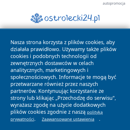
autopromocja
Nasza strona korzysta z plików cookies, aby
działała prawidłowo. Używamy także plików
cookies i podobnych technologii od
zewnętrznych dostawców w celach
analitycznych, marketingowych i
Copyright © 2026 kielceinfo.pl Wszystkie prawa zastrzeżone.
społecznościowych. Informacje te mogą być
przetwarzane również przez naszych
partnerów. Kontynuując korzystanie ze
Polityka
Polityka
News
Autorzy
strony lub klikając „Przechodzę do serwisu",
Prywatności
Cookies
wyrażasz zgodę na użycie dodatkowych
plików cookies zgodnie z naszą
polityką
.
.
prywatności
Zaawansowane ustawienia