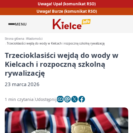
Uwaga! Upał (komunikat RSO)
Uwaga! Burze (komunikat RSO)
MENU
Strona główna
Wiadomości
Trzecioklasiści wejdą do wody w Kielcach i rozpoczną szkolną rywalizację
Trzecioklasiści wejdą do wody w
Kielcach i rozpoczną szkolną
rywalizację
23 marca 2026
1 min czytania
Udostępnij