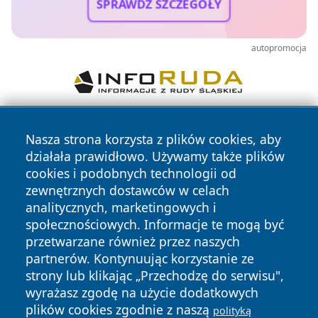
SPRAWDŹ SZCZEGÓŁY
autopromocja
Nasza strona korzysta z plików cookies, aby
działała prawidłowo. Używamy także plików
cookies i podobnych technologii od
zewnętrznych dostawców w celach
analitycznych, marketingowych i
Copyright © 2026 kielceinfo.pl Wszystkie prawa zastrzeżone.
społecznościowych. Informacje te mogą być
przetwarzane również przez naszych
partnerów. Kontynuując korzystanie ze
Polityka
Polityka
News
Autorzy
strony lub klikając „Przechodzę do serwisu",
Prywatności
Cookies
wyrażasz zgodę na użycie dodatkowych
plików cookies zgodnie z naszą
polityką