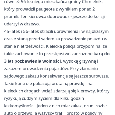
również 56-letniego mieszkańca gminy Chmielnik,
który prowadził peugeota z wynikiem ponad 2
promili. Ten kierowca doprowadził jeszcze do kolizji -
uderzył w drzewo.
45-latek i 56-latek stracili uprawnienia i w najbliższym
czasie staną przed sądem za prowadzenie pojazdu w
stanie nietrzeźwości. Kielecka policja przypomina, że
takie zachowanie to przestępstwo zagrożone
karą do
3 lat pozbawienia wolności
, wysoką grzywną i
zakazem prowadzenia pojazdów. Przy złamaniu
sądowego zakazu konsekwencje są jeszcze surowsze.
Takie kontrole pokazują brutalną prawdę - na
kieleckich drogach wciąż zdarzają się kierowcy, którzy
ryzykują cudzym życiem dla kilku godzin
lekkomyślności. Jeden z nich miał zakaz, drugi rozbił
auto o drzewo, a wszyscy trafili prosto w policyjny