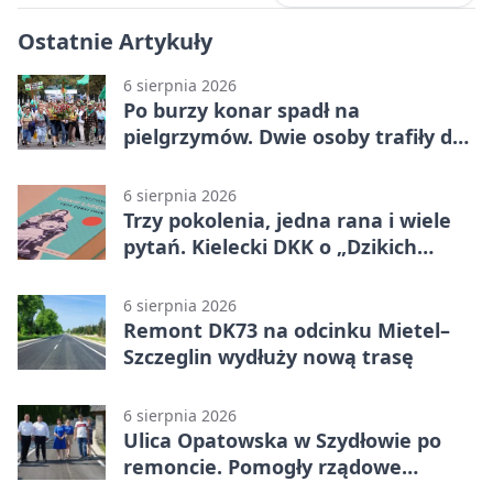
Ostatnie Artykuły
6 sierpnia 2026
Po burzy konar spadł na
pielgrzymów. Dwie osoby trafiły do
szpitala
6 sierpnia 2026
Trzy pokolenia, jedna rana i wiele
pytań. Kielecki DKK o „Dzikich
łabędziach”
6 sierpnia 2026
Remont DK73 na odcinku Mietel–
Szczeglin wydłuży nową trasę
6 sierpnia 2026
Ulica Opatowska w Szydłowie po
remoncie. Pomogły rządowe
pieniądze