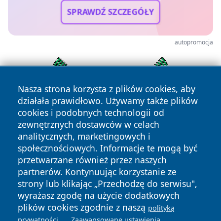
SPRAWDŹ SZCZEGÓŁY
autopromocja
Nasza strona korzysta z plików cookies, aby
działała prawidłowo. Używamy także plików
cookies i podobnych technologii od
zewnętrznych dostawców w celach
analitycznych, marketingowych i
społecznościowych. Informacje te mogą być
przetwarzane również przez naszych
Copyright © 2026 kielceinfo.pl Wszystkie prawa zastrzeżone.
partnerów. Kontynuując korzystanie ze
strony lub klikając „Przechodzę do serwisu",
wyrażasz zgodę na użycie dodatkowych
Polityka
Polityka
plików cookies zgodnie z naszą
polityką
News
Autorzy
Prywatności
Cookies
.
.
prywatności
Zaawansowane ustawienia