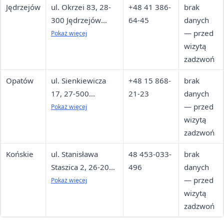
Jędrzejów
ul. Okrzei 83, 28-
+48 41 386-
brak
300 Jędrzejów
64-45
danych
budynek Zarządu
— przed
Pokaż więcej
Dróg
wizytą
Powiatowych, I p.
zadzwoń
Opatów
ul. Sienkiewicza
+48 15 868-
brak
17, 27-500
21-23
danych
Opatów
— przed
Pokaż więcej
budynek Starostwa
wizytą
Powiatowego, V p.
zadzwoń
Końskie
ul. Stanisława
48 453-033-
brak
Staszica 2, 26-200
496
danych
Końskie
— przed
Pokaż więcej
budynek Starostwa
wizytą
Powiatowego, III
zadzwoń
p., pokój 307