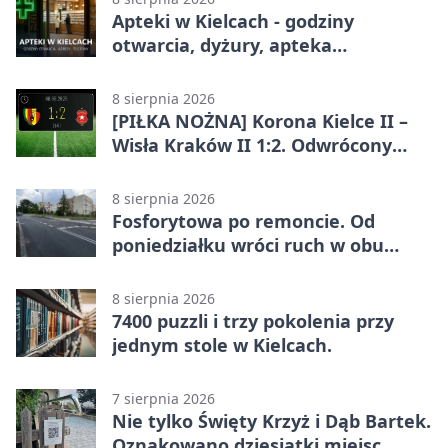
Apteki w Kielcach - godziny
otwarcia, dyżury, apteka
całodobowa
8 sierpnia 2026
[PIŁKA NOŻNA] Korona Kielce II –
Wisła Kraków II 1:2. Odwrócony
wynik w Betclic 3. Liga Grupa 4
(Grupa IV)
8 sierpnia 2026
Fosforytowa po remoncie. Od
poniedziałku wróci ruch w obu
kierunkach
8 sierpnia 2026
7400 puzzli i trzy pokolenia przy
jednym stole w Kielcach.
7 sierpnia 2026
Nie tylko Święty Krzyż i Dąb Bartek.
Oznakowano dziesiątki miejsc