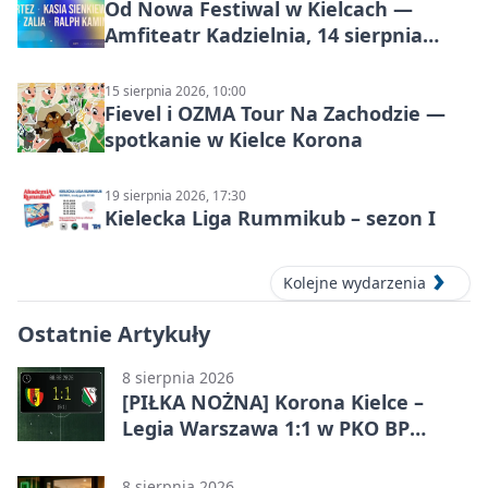
Od Nowa Festiwal w Kielcach —
Amfiteatr Kadzielnia, 14 sierpnia
2026
15 sierpnia 2026, 10:00
Fievel i OZMA Tour Na Zachodzie —
spotkanie w Kielce Korona
19 sierpnia 2026, 17:30
Kielecka Liga Rummikub – sezon I
Kolejne wydarzenia
Ostatnie Artykuły
8 sierpnia 2026
[PIŁKA NOŻNA] Korona Kielce –
Legia Warszawa 1:1 w PKO BP
Ekstraklasie. Gospodarze
zatrzymali lidera
8 sierpnia 2026