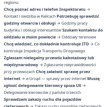
regionu.
Chcę poznać adres i telefon Inspektoratu
→
Kontakt i siedziba w Kielcach
Potrzebuję sprawdzić
godziny otwarcia i obsługi
→
Godziny pracy
budynku i obsługi interesantów
Szukam kontaktu do
oddziału w moim powiecie
→
Oddziały terenowe
Chcę wiedzieć, co dokładnie kontroluje ITD
→
Co
kontroluje Inspekcja Transportu Drogowego
Zgłaszam nielegalny przewóz kabotażowy lub
międzynarodowy
→
Zgłaszanie nieprawidłowości
przy przewozach
Chcę załatwić sprawę przez
internet
→
e-Urząd — sprawy przez internet
Muszę
zgłosić delegowanie kierowcy spoza UE
→
Delegowanie kierowców z państw trzecich
Sprawdzam zakazy ruchu dla pojazdów
ciężarowych
→
Zakazy ruchu pojazdów ciężarowych