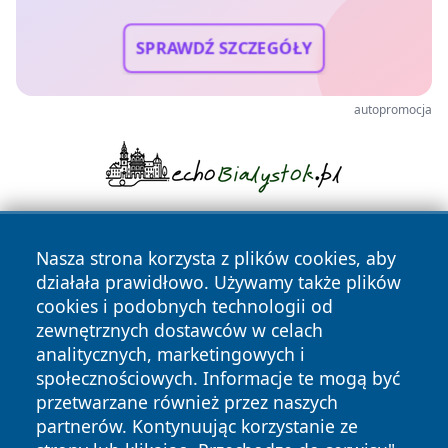
SPRAWDŹ SZCZEGÓŁY
autopromocja
Nasza strona korzysta z plików cookies, aby
działała prawidłowo. Używamy także plików
cookies i podobnych technologii od
zewnętrznych dostawców w celach
analitycznych, marketingowych i
Copyright © 2026 kielceinfo.pl Wszystkie prawa zastrzeżone.
społecznościowych. Informacje te mogą być
przetwarzane również przez naszych
partnerów. Kontynuując korzystanie ze
Polityka
Polityka
News
Autorzy