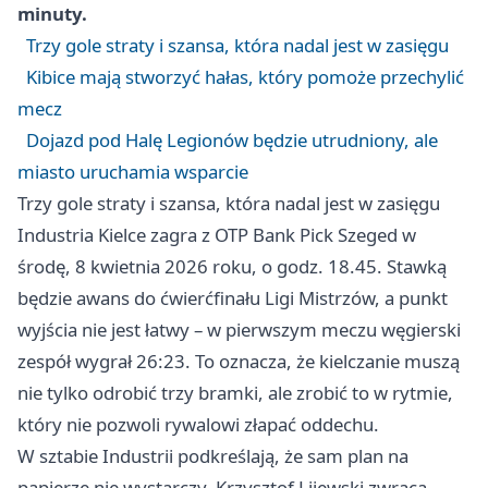
minuty.
Trzy gole straty i szansa, która nadal jest w zasięgu
Kibice mają stworzyć hałas, który pomoże przechylić
mecz
Dojazd pod Halę Legionów będzie utrudniony, ale
miasto uruchamia wsparcie
Trzy gole straty i szansa, która nadal jest w zasięgu
Industria Kielce zagra z OTP Bank Pick Szeged w
środę, 8 kwietnia 2026 roku, o godz. 18.45. Stawką
będzie awans do ćwierćfinału Ligi Mistrzów, a punkt
wyjścia nie jest łatwy – w pierwszym meczu węgierski
zespół wygrał 26:23. To oznacza, że kielczanie muszą
nie tylko odrobić trzy bramki, ale zrobić to w rytmie,
który nie pozwoli rywalowi złapać oddechu.
W sztabie Industrii podkreślają, że sam plan na
papierze nie wystarczy. Krzysztof Lijewski zwraca