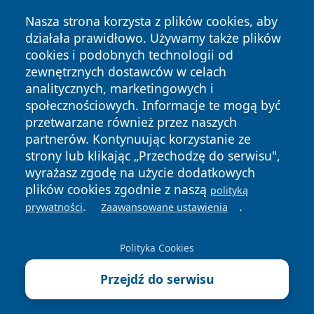
Nasza strona korzysta z plików cookies, aby
działała prawidłowo. Używamy także plików
cookies i podobnych technologii od
zewnętrznych dostawców w celach
analitycznych, marketingowych i
społecznościowych. Informacje te mogą być
przetwarzane również przez naszych
partnerów. Kontynuując korzystanie ze
Copyright © 2026 kielceinfo.pl Wszystkie prawa zastrzeżone.
strony lub klikając „Przechodzę do serwisu",
wyrażasz zgodę na użycie dodatkowych
plików cookies zgodnie z naszą
polityką
Polityka
Polityka
.
.
prywatności
Zaawansowane ustawienia
News
Autorzy
Prywatności
Cookies
Polityka Cookies
Przejdź do serwisu