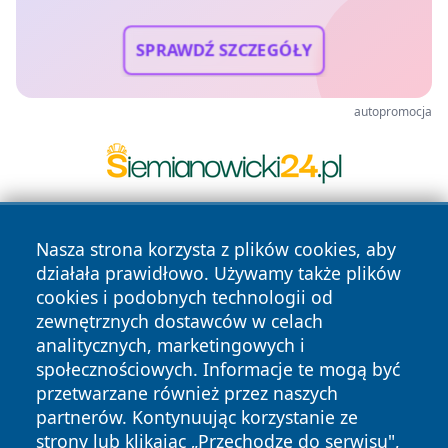
SPRAWDŹ SZCZEGÓŁY
autopromocja
Nasza strona korzysta z plików cookies, aby
działała prawidłowo. Używamy także plików
cookies i podobnych technologii od
zewnętrznych dostawców w celach
analitycznych, marketingowych i
Copyright © 2026 kielceinfo.pl Wszystkie prawa zastrzeżone.
społecznościowych. Informacje te mogą być
przetwarzane również przez naszych
partnerów. Kontynuując korzystanie ze
Polityka
Polityka
News
Autorzy
strony lub klikając „Przechodzę do serwisu",
Prywatności
Cookies