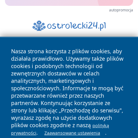
autopromocja
Nasza strona korzysta z plików cookies, aby
działała prawidłowo. Używamy także plików
cookies i podobnych technologii od
zewnętrznych dostawców w celach
analitycznych, marketingowych i
Copyright © 2026 kielceinfo.pl Wszystkie prawa zastrzeżone.
społecznościowych. Informacje te mogą być
przetwarzane również przez naszych
partnerów. Kontynuując korzystanie ze
Polityka
Polityka
News
Autorzy
strony lub klikając „Przechodzę do serwisu",
Prywatności
Cookies
wyrażasz zgodę na użycie dodatkowych
plików cookies zgodnie z naszą
polityką
.
.
prywatności
Zaawansowane ustawienia